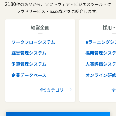
2180
件の製品から、ソフトウェア・ビジネスツール・ク
ラウドサービス・SaaSなどをご紹介します。
経営企画
採用
ワークフローシステム
eラーニングシ
経営管理システム
採用管理シス
予算管理システム
人事評価シス
企業データベース
オンライン研
グループウェア
健康管理シス
全9カテゴリー
全
コラボレーションツール
タレントマネ
ム
ナレッジマネジメントツール
OKRツール