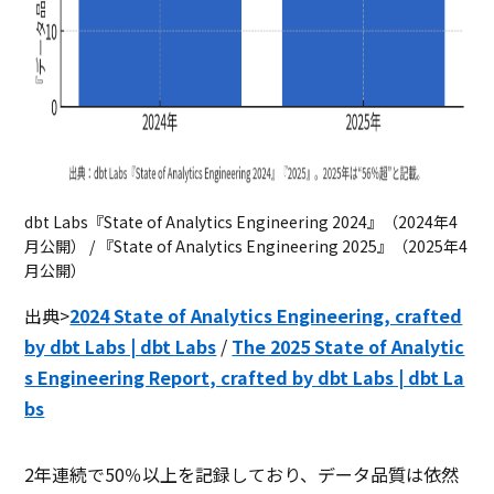
dbt Labs『State of Analytics Engineering 2024』（2024年4
月公開） / 『State of Analytics Engineering 2025』（2025年4
月公開）
出典>
2024 State of Analytics Engineering, crafted
by dbt Labs | dbt Labs
/
The 2025 State of Analytic
s Engineering Report, crafted by dbt Labs | dbt La
bs
2年連続で50％以上を記録しており、データ品質は依然