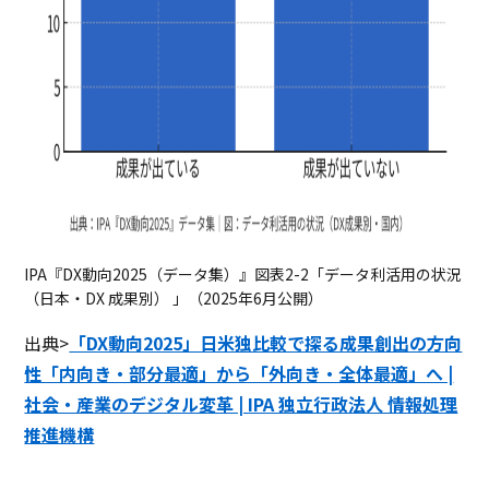
IPA『DX動向2025（データ集）』図表2-2「データ利活用の状況
（日本・DX 成果別） 」（2025年6月公開）
出典>
「DX動向2025」日米独比較で探る成果創出の方向
性「内向き・部分最適」から「外向き・全体最適」へ |
社会・産業のデジタル変革 | IPA 独立行政法人 情報処理
推進機構