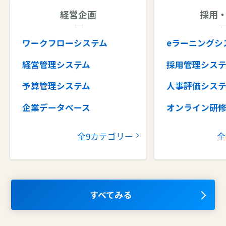
経営企画
採用
ワークフローシステム
eラーニングシ
経営管理システム
採用管理シス
予算管理システム
人事評価シス
企業データベース
オンライン研
グループウェア
健康管理シス
全9カテゴリー
全
コラボレーションツール
タレントマネ
ム
ナレッジマネジメントツール
OKRツール
AIツール
すべてみる
離職防止ツー
エンタープライズサーチ