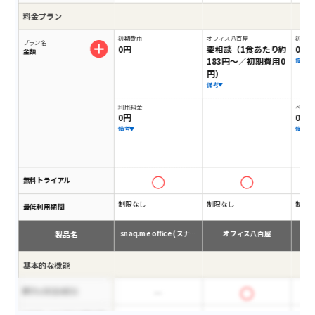
料金プラン
初期費用
オフィス八百屋
初期費
プラン名
0円
要相談（1食あたり約
0円
金額
183円〜／初期費用0
備考
円）
備考
利用料金
ベーシ
0円
0円
備考
備考
無料トライアル
制限なし
制限なし
制限
最低利用期間
製品名
snaq.me office (スナ…
オフィス八百屋
ミ
基本的な機能
オフィスコンビニ