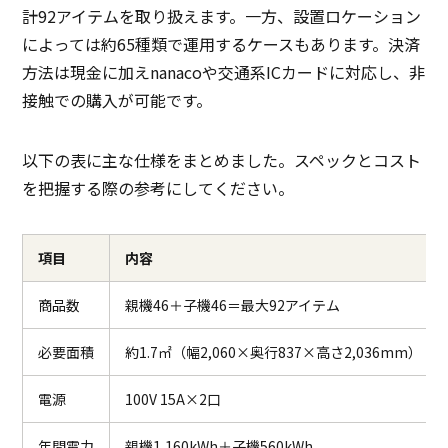
計92アイテムを取り扱えます。一方、設置ロケーション
によっては約65種類で運用するケースもあります。決済
方法は現金に加えnanacoや交通系ICカードに対応し、非
接触での購入が可能です。
以下の表に主な仕様をまとめました。スペックとコスト
を把握する際の参考にしてください。
項目
内容
商品数
親機46＋子機46＝最大92アイテム
必要面積
約1.7㎡（幅2,060×奥行837×高さ2,036mm）
電源
100V 15A×2口
年間電力
親機1,160kWh＋子機560kWh