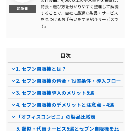
のIT製品、4,000以上の導入事例を掲載し、
月額費用0円
特長・選び方を分かりやすく整理して解説
執筆者
することで、自社に最適な製品・サービス
現金決済
を見つけるお手伝いをする紹介サービスで
初期費用0円
す。
パン、スナック等常温商品
の取り扱い
飲料の取り扱い
目次
製品名
snaq.me office (スナ…
オフィス八百屋
ミ
1. セブン自販機とは？
サービス資料
2. セブン自販機の料金・設置条件・導入フロー
無料ダウンロード
3. セブン自販機導入のメリット5選
4. セブン自販機のデメリットと注意点 – 4選
資料ダウンロード
「オフィスコンビニ」の製品比較表
クラウド型ソフト
なし
な
ソフト種別
5. 類似・代替サービス5選とセブン自販機を比