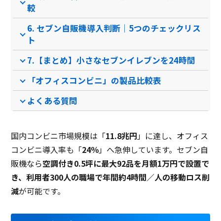
較
PCブラウザ
スマートフォ
なし
なし
推奨環境
6. セブン自販機導入判断｜5つのチェックリス
ンブラウザ
ト
7.【まとめ】小さなセブンイレブンを24時間
電話 /
メール /
チャット
電話 /
メール /
チャット
電話 /
サポート
/
/
/
「オフィスコンビニ」の製品比較表
よくある質問
国内コンビニ市場規模は「
11.8兆円
」に達し、オフィス
コンビニ導入率も「
24％
」へ急伸しています。セブン自
販機なら
空調付き0.5坪に最大92品を月額1万円で設置で
き、利用者300人の職場で年間約4時間／人の移動ロス削
減
が可能です。