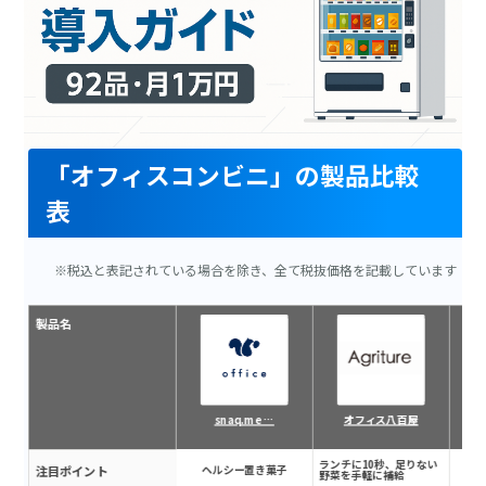
「オフィスコンビニ」の製品比較
表
※税込と表記されている場合を除き、全て税抜価格を記載しています
製品名
snaq.me …
オフィス八百屋
ミ
ランチに10秒、足りない
注目ポイント
ヘルシー置き菓子
2
野菜を手軽に補給