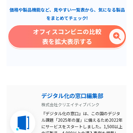
お弁当・おにぎりの取り扱
い
価格や製品機能など、見やすい一覧表から、気になる製品
冷凍食品の取り扱い
をまとめてチェック!
消耗品・備品の配布
オフィスコンビニの比較
スタッフによる定期メンテ
ナンス
表を拡大表示する
24時間営業
従業員数10名以下から利用
可能
キャッシュレス対応
QRコード決済可能
全国配送対応
デジタル化の窓口編集部
試食会・試食あり
株式会社クリエイティブバンク
『デジタル化の窓口』は、この国のデジタ
無料トライアル期間あり
ル課題「2025年の崖」に備えるため2022年
契約期間の縛り
にサービスをスタートしました。1,500以上