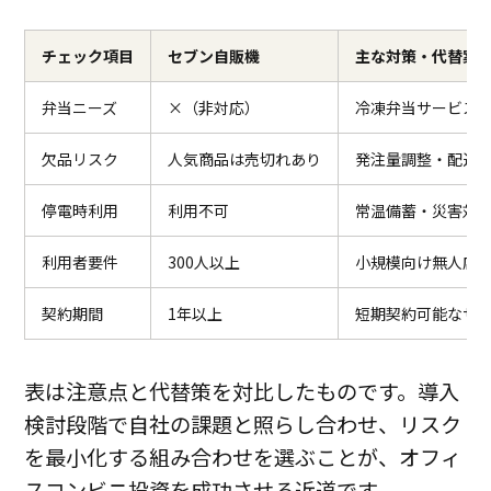
チェック項目
セブン自販機
主な対策・代替案
弁当ニーズ
×（非対応）
冷凍弁当サービス
欠品リスク
人気商品は売切れあり
発注量調整・配送
停電時利用
利用不可
常温備蓄・災害対
利用者要件
300人以上
小規模向け無人店
契約期間
1年以上
短期契約可能なサ
表は注意点と代替策を対比したものです。導入
検討段階で自社の課題と照らし合わせ、リスク
を最小化する組み合わせを選ぶことが、オフィ
スコンビニ投資を成功させる近道です。