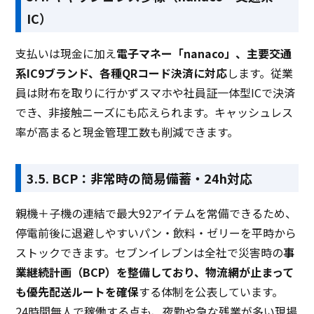
IC）
支払いは現金に加え
電子マネー「nanaco」、主要交通
系IC9ブランド、各種QRコード決済に対応
します。従業
員は財布を取りに行かずスマホや社員証一体型ICで決済
でき、非接触ニーズにも応えられます。キャッシュレス
率が高まると現金管理工数も削減できます。
3.5. BCP：非常時の簡易備蓄・24h対応
親機＋子機の連結で最大92アイテムを常備できるため、
停電前後に退避しやすいパン・飲料・ゼリーを平時から
ストックできます。セブンイレブンは全社で災害時の
事
業継続計画（BCP）を整備しており、物流網が止まって
も優先配送ルートを確保
する体制を公表しています。
24時間無人で稼働する点も、夜勤や急な残業が多い現場