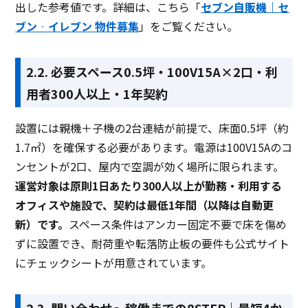
出した参考値です。詳細は、こちら「
セブン自販機｜セ
ブン‐イレブン 物件募集
」をご覧ください。
2.2. 必要スペース0.5坪・100V15A×2口・利
用者300人以上・1年契約
設置には親機＋子機の2台連結が前提で、床面0.5坪（約
1.7㎡）を確保する必要があります。電源は100V15Aのコ
ンセントが2口、屋内で空調が効く場所に限られます。
運営対象は原則1日あたり300人以上が勤務・利用する
オフィスや施設で、契約は最低1年間（以降は自動更
新）です。
スペース条件はアンカー固定不要で床を傷め
ずに設置でき、耐荷重や転落防止板の要件も公式サイト
にチェックシートが用意されています。
2.3. 問い合わせ〜稼働までの8STEP｜最短4か