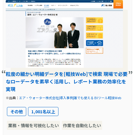
り、特に会計データの参照が大幅に効率化され
っていました。しかし、高価なシステムを導入
ました。また、URL共有機能により、他の人が
するのではなく、シンプルで低コストなものを
最新のデータをいつでも参照できるようになり
求めていたのです。
ました。これにより、情報共有が向上し、間接
導入前に企業が抱えていた課題
業務の削減が実現されました。
富士電機東京システム製作所では、品質保証部
門が多岐にわたる集計・分析を行っており、簡
単に素早くデータベースを検索するニーズが強
粒度の細かい明細データを[軽技Web]で検索 現場で必要
く存在していました。また、データベースの情
なローデータを素早く活用し、レポート業務の効率化を
報を社員全体で共有し、情報活用の基盤とする
実現
ための公開データベースの構築も課題として挙
※出典：
エア・ウォーター株式会社|導入事例|誰でも使えるＢIツール軽技Web
がっていました。
その他
1,001名以上
導入前の課題に対する解決策
業務・情報を可視化したい
作業を自動化したい
富士電機のシステム部門である富士電機ITセン