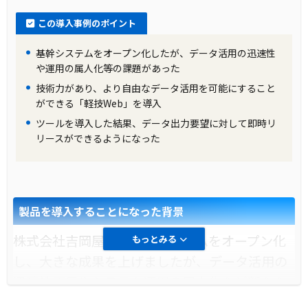
導入前の課題に対する解決策
この導入事例のポイント
エア・ウォーター株式会社は、エンドユーザが
基幹システムをオープン化したが、データ活用の迅速性
自らデータを手軽に検索できるツールの導入を
や運用の属人化等の課題があった
検討しました。その結果、比較的簡単に導入で
技術力があり、より自由なデータ活用を可能にすること
き、エンドユーザが扱いやすい「軽技Web」の
ができる「軽技Web」を導入
採用が決定されました。このツールは、エンド
ツールを導入した結果、データ出力要望に対して即時リ
ユーザの利便性向上を目的としており、システ
リースができるようになった
ム部門の業務改善にも寄与しています。
製品の導入により改善した業務
製品を導入することになった背景
「軽技Web」の導入により、エア・ウォーター
株式会社吉岡屋は、基幹システムをオープン化
もっとみる
株式会社のエンドユーザは、日常の業務におい
し、大きな成果を上げましたが、データ活用の
て自ら手軽にデータを検索することができるよ
迅速性不足やシステム運用の属人化など新たな
うになりました。特に、産業ガス分野の営業部
課題が浮上しました。特に、統合ERPの仕様が
門では、多くのヘビーユーザが増加していま