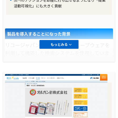
次へのアクションを即座に打ち出せるようになり「提案
の業務に専念できるようになり、社員は自らデ
活動可視化」にも大きく貢献
ータを検索し活用することができるようになり
ました。これにより、日常業務の大幅な効率改
善が実現しました。また、データ検索に必要だ
製品を導入することになった背景
った依頼書の承認手続きからも解放され、デー
タの抽出・検索が迅速かつ容易に行えるように
リコージャパン株式会社は、グループウェアを
もっとみる
なりました。これにより、全社的に業務の効率
利用して構築した検索システムを使用していま
化と生産性の向上が図られました。
したが、デジタルトランスフォーメーションの
推進が必要とされる中で、コミュニケーション
基盤の刷新プロジェクトが始動しました。これ
により、新しい検索システムとして「軽技
Web」が採用され、旧システムからの移行が成
功しました。これにより、全社的なデータ活用
が加速し、ビジネス動向を瞬時に把握できるデ
ータ活用基盤が構築されました。