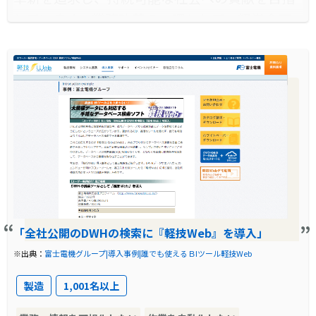
「軽技Web」の導入により、社員全員が業務で
しています。業務改善の一環として、経営企画
必要なデータを瞬時に取得できるようになり、
本部IT戦略室を中心に、人的作業の自動化に取
大幅な業務効率化が実現されました。工程表の
り組んできました。社会の変化やRPAの普及に
作成や過去データの検索など、以前は時間がか
伴い、業務改善の動きが加速し、全社展開と成
かっていた作業もスピーディに行えるようにな
果の積み上げが進められています。
り、情報共有もスムーズになりました。これに
導入前に企業が抱えていた課題
より、経営判断を迅速に下すことが可能とな
り、全社的な生産性の向上に寄与しています。
ユーザ部門の担当者が、費用対効果が合わずに
自動化が進まない問題を抱えていました。ま
た、業務のスピード化や効率化、人件費のコス
ト削減などの課題が存在していました。富士電
「全社公開のDWHの検索に『軽技Web』を導入」
機株式会社は、業務効率化を経営戦略として取
※出典：
富士電機グループ|導入事例|誰でも使えるＢIツール軽技Web
り組んできましたが、更なる業務効率化のため
製造
1,001名以上
の手段を模索していました。