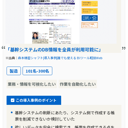
した。
導入前に企業が抱えていた課題
東京急行電鉄株式会社は、既存のDWHが老朽化
し、ETL/BIツールの国内サポート終了が迫って
いました。また、BIツールは一般的な業務に使
「基幹システムのDB情報を全員が利用可能に」
用されており、高度な分析機能よりもデータ抽
※出典：
森本精密シャフト|導入事例|誰でも使えるＢIツール軽技Web
出のスムーズさが求められていました。さら
製造
101名-300名
に、既存のBIツールは使い勝手が悪く、全社員
に浸透していない状況でした。
業務・情報を可視化したい
作業を自動化したい
導入前の課題に対する解決策
この導入事例のポイント
解決策として、東京急行電鉄株式会社は「軽技
基幹システムの刷新にあたり、システム側で作成する帳
Web」を選択しました。これは、シンプルで使
票を削減できないか検討していた
欲しいデータを安全に検索でき、帳票を作成できる点を