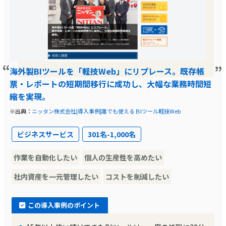
海外製BIツールを「軽技Web」にリプレース。既存帳
票・レポートの短期間移行に成功し、大幅な業務時間短
縮を実現。
※出典：
ニッタン株式会社|導入事例|誰でも使えるＢIツール軽技Web
ビジネスサービス
301名-1,000名
作業を自動化したい
個人の生産性を高めたい
社内資産を一元管理したい
コストを削減したい
この導入事例のポイント