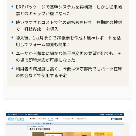
式会社は「軽技Web」を導入しました。この製
ERPパッケージで基幹システムを再構築 しかし従来帳
票とのギャップが壁になった
品は操作性と専門性を兼ね備えており、エンド
使いやすさとコストで他の選択肢を圧倒 短期間の検討
ユーザー自身が容易にデータを活用できるよう
で「軽技Web」を導入
になりました。また、データ活用の属人化を排
導入後、1カ月余りで70帳票を作成！風神レポートを活
除し、ノウハウや知見の共有が実現しました。
用してフォーム開発も簡単！
ユーザから頻繁に細かな修正や変更の要望が出ても、そ
製品の導入により改善した業務
の場で即時対応が可能になった
利用者の満足度も高く、今後は保守部門でもパーツ在庫
「軽技Web」の導入により、オペレーション業
の照会などで使用する予定
務にかかる手間と時間が大幅に削減されまし
た。1日がかりだったレポート作成が数分で完
了するようになり、最新データが即座に反映さ
れるようになりました。これにより、販売デー
タの適正化が図られ、業務の効率化が実現しま
した。