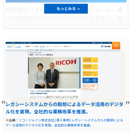
さらに、将来的には営業支援やRPAとの連携な
株式会社ハイレックスコーポレーションは、輸
もっとみる
ど、業務のさらなる効率化・自動化が期待され
送用機械器具の製造販売を手掛ける企業で、国
ています。
内トップクラスのシェアを誇っています。同社
は、全社員が利用するデータ検索基盤として、
BIツール「軽技Web」を導入しました。これに
より、各部門の業務効率化と改善に大きく貢献
しています。
導入前に企業が抱えていた課題
導入前、ハイレックスコーポレーションの情報
システム部門には、全社各部署からのデータ抽
レガシーシステムからの脱却によるデータ活用のデジタ
出・検索の依頼が集中していました。これによ
ル化を実現。全社的な業務改革を推進。
り、ITグループの本来の業務が停滞し、効率的
※出典：
リコージャパン株式会社 | 導入事例 | レガシーシステムからの脱却による
な業務運営が困難となっていました。特に、デ
データ活用のデジタル化を実現。全社的な業務改革を推進。