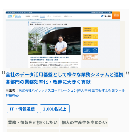
こし、一度の処理に30分近くかかることもあり
ました。これに加え、ソフトウェアのサポート
終了も迫っており、新たな解決策を必要として
いました。
導入前に企業が抱えていた課題
既存のBIツールは、データ抽出に多大な時間が
かかり、これが営業の売上集計や官公庁への報
全社のデータ活用基盤として様々な業務システムと連携
告など、重要な業務の遅延を引き起こしていま
各部門の業務効率化・改善に大きく貢献
した。また、新しい要件に対応するためには、
※出典：
株式会社ハイレックスコーポレーション|導入事例|誰でも使えるＢIツール
情報システム部への依存が避けられず、業務の
軽技Web
効率化が求められていました。
IT・情報通信
1,001名以上
導入前の課題に対する解決策
業務・情報を可視化したい
個人の生産性を高めたい
ニッタン株式会社は、複数の製品を比較検討し