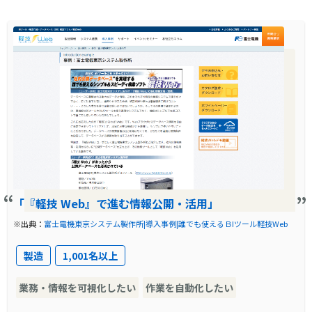
価値を生む仕事に活用することができました。
た。初めは著名なBIツールを使用していました
また、[軽技Web]とRPAの連携により、ユーザ
が、バージョンアップのコストが問題となり、
部門のExcel業務が大きく効率化され、業務の自
よりコスト効果の高い「軽技Web」への切り替
動化が次々と実現されました。
えが検討されました。その結果、「軽技Web」
のシンプルさと操作性、そしてコスト削減の可
能性が評価され、導入が決定しました。
導入前に企業が抱えていた課題
富士電機株式会社では、社員が必要に応じて各
種情報を利用できるようにするための公開デー
「『軽技 Web』で進む情報公開・活用」
タベースが構築されていましたが、当初導入さ
※出典：
富士電機東京システム製作所|導入事例|誰でも使えるＢIツール軽技Web
れたBIツールの操作が複雑で、全社員がスムー
製造
1,001名以上
ズに利用することができませんでした。また、
バージョンアップのコストが非常に高く、これ
業務・情報を可視化したい
作業を自動化したい
が大きな課題となっていました。