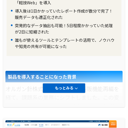
「軽技Web」の導入により、リコージャパンは
「軽技Web」を導入
複数のツールを評価し、百万件を超えるデータ
導入後は1日かかっていたレポート作成が数分で完了！
ベースのデータでもスピーディーに検索結果を
販売データも適正化された
突発的なデータ抽出も可能！5日程度かかっていた処理
得られる「軽技Web」を採用しました。これに
が2日に短縮された
より、利用者はストレスなくシステムを扱うこ
誰もが使えるツールとテンプレートの活用で、ノウハウ
とができ、情報システム側としてもレポートの
や知見の共有が可能になった
作成や条件設定が容易になりました。また、セ
キュリティ対策や運用コストの低さも「軽技
Web」のメリットとして挙げられます。
製品を導入することになった背景
製品の導入により改善した業務
オルガン針株式会社は、本社の製販機能再編を
もっとみる
「軽技Web」の導入により、リコージャパンは
経て、課題系の業務にシフトしました。この変
業務の効率化を実現しました。特に、データ抽
化に伴い、オペレーション業務に多くの時間と
出作業から検索結果のダウンロードまでのプロ
手間がかかっていることが社内での検証を通じ
セスが大幅にスピードアップし、利用者は必要
て明らかになりました。これを受けて、効率化