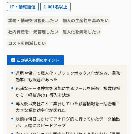
ータ抽出・検索の依頼が月間40～60件もあり、
IT・情報通信
1,001名以上
急ぎの要件も多く、ITグループは対応に追われ
る状況でした。
業務・情報を可視化したい
個人の生産性を高めたい
社内資産を一元管理したい
属人化を解消したい
導入前の課題に対する解決策
コストを削減したい
この課題を解決するために、ハイレックスコー
ポレーションはBIツールの導入を検討しまし
この導入事例のポイント
た。その中で、「軽技Web」が必要な機能を持
運用や保守で属人化・ブラックボックス化が進み、業務
ちながらも導入コストが低く、操作性がシンプ
効率にも課題があった
ルであることから選ばれました。これにより、
迅速なデータ検索を可能にするツールを厳選 複数候補
社員全体がデータを直接検索し、活用すること
から「軽技Web」導入を決定
が可能となりました。
導入後は支社ごとに集計していた顧客情報を一括管理！
大きな業務効率化が図れた
製品の導入により改善した業務
以前は何日もかけてアナログ的に行っていたデータ抽出
が、大幅にスピードアップ
「軽技Web」の導入により、ITグループは本来