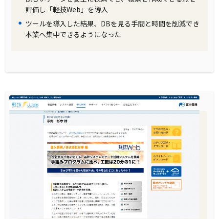
いやすく、また「Amazon RedShift」との連携
評価し「軽技Web」を導入
がスムーズであることが評価されたためです。
ツールを導入した結果、DBを見る手間と時間を削減でき
また、データ抽出をスムーズに行い、一般的な
本業へ集中できるようになった
業務を効率的にサポートする点が重視されまし
た。
製品の導入により改善した業務
「軽技Web」の導入により、データ提供がリア
ルタイムで可能になり、以前は5～10日かかっ
ていた作業が大幅に短縮されました。また、新
たな機能の追加が容易になり、ユーザー自身で
データ分析が行えるようになったことで、マー
ケティングや販促の効率化が実現しました。