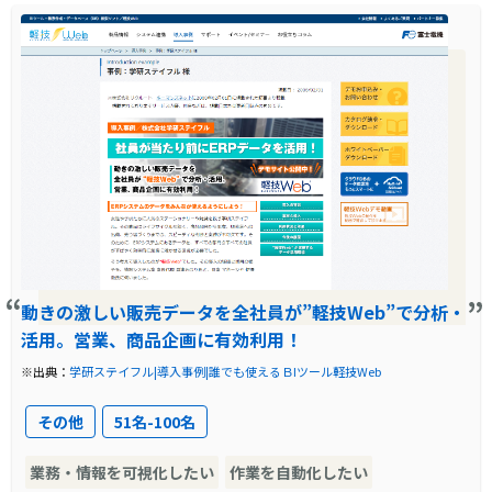
ユーザ部門でのデータ活用を妨げ、迅速なリリ
す。また、経理部門でも「軽技Web」が実用的
ースが困難であるという問題がありました。こ
なツールとして活用されており、データ検索の
れにより、現場での即時対応が求められる状況
速度が向上し、報告の密度も高まっています。
で、データ活用のニーズに応えることができな
いという状況が生じていました。
導入前に企業が抱えていた課題
株式会社吉岡屋の課題は、システムの属人化と
データ活用の迅速性にありました。システム一
動きの激しい販売データを全社員が”軽技Web”で分析・
本化によりデータは一元管理されたものの、シ
活用。営業、商品企画に有効利用！
ステムの運用と管理が特定の担当者に依存す
※出典：
学研ステイフル|導入事例|誰でも使えるＢIツール軽技Web
る“ひとり情シス”状態で、属人化のリスクが高
まっていました。また、新しい機能のリリース
その他
51名-100名
や既存機能の変更にはプログラミング修正が必
業務・情報を可視化したい
作業を自動化したい
要で、これが迅速な対応を妨げる要因となって