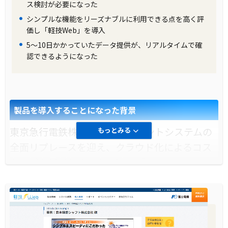
ス検討が必要になった
シンプルな機能をリーズナブルに利用できる点を高く評
価し「軽技Web」を導入
5～10日かかっていたデータ提供が、リアルタイムで確
認できるようになった
製品を導入することになった背景
東京急行電鉄株式会社は、ポイントシステムの
もっとみる
全面リプレースを迎え、クラウド化によるコス
ト削減を目指しました。特に「Amazon
RedShift」の採用を決定し、フロントのBIツー
ルもリプレースが必要となりました。DWHのリ
プレースと既存ツールのサポート終了が重な
り、新しいBIツールへの移行が不可避となりま