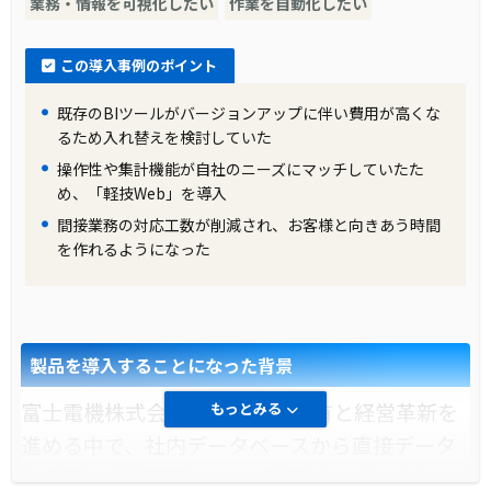
業務・情報を可視化したい
作業を自動化したい
導入前の課題に対する解決策
この導入事例のポイント
富士電機株式会社は、業務効率化のために
RPA（Robotic Process Automation）に早くか
既存のBIツールがバージョンアップに伴い費用が高くな
ら注目していました。特に、単純な入力の手作
るため入れ替えを検討していた
業などの自動化は、業務改善の効果が期待でき
操作性や集計機能が自社のニーズにマッチしていたた
め、「軽技Web」を導入
ると考えられました。また、IT戦略室では、
間接業務の対応工数が削減され、お客様と向きあう時間
RPAの評価やベンチマークを早い段階から開始
を作れるようになった
していました。
製品の導入により改善した業務
製品を導入することになった背景
[軽技Web]というツールを活用し、ユーザ業務
の自動化を推進しました。2017年を転機に、
富士電機株式会社では、情報共有と経営革新を
もっとみる
RPA導入の機運が高まり、実業務による実証実
進める中で、社内データベースから直接データ
験を行った結果、RPAで創出した時間を新たな
を参照できる環境のニーズが高まっていまし