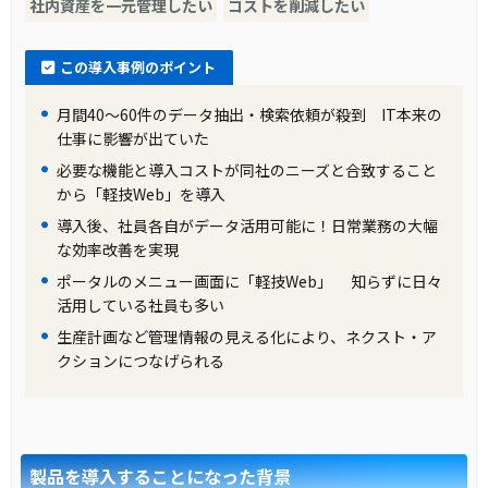
社内資産を一元管理したい
コストを削減したい
た結果、「軽技Web」を選定しました。この製
品は、データベースを直接参照し、キューブ不
この導入事例のポイント
要で、既存の帳票やレポートを短期間で移行で
月間40～60件のデータ抽出・検索依頼が殺到 IT本来の
きる点が決め手となりました。また、SQLダイ
仕事に影響が出ていた
レクト実行機能により、ユーザ自身が新規要件
必要な機能と導入コストが同社のニーズと合致すること
の実装を容易に行える利点もありました。
から「軽技Web」を導入
導入後、社員各自がデータ活用可能に！日常業務の大幅
製品の導入により改善した業務
な効率改善を実現
ポータルのメニュー画面に「軽技Web」 知らずに日々
「軽技Web」の導入により、データ抽出処理が
活用している社員も多い
大幅に高速化し、営業への情報共有が迅速にな
生産計画など管理情報の見える化により、ネクスト・ア
りました。これにより、営業の迅速な対応が可
クションにつなげられる
能となり、業務効率が大きく向上。また、ユー
ザ自身で新規要件を実装できるようになったた
め、情報システム部への依存が減少しました。
製品を導入することになった背景