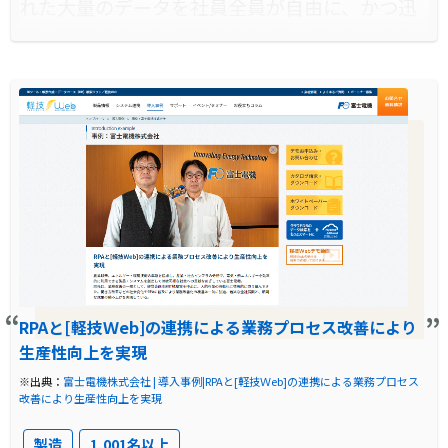
れた大量のデータを社員全員が自由に、かつ迅
速に活用することが求められていました。しか
し、高額なBIツールの導入は困難で、既存のオ
フコンの生産管理システムからのデータ活用も
限界がありました。そこで、公開DBソリューシ
ョンの「軽技Web」が注目され、その導入が決
定しました。これにより、レガシー資産を
Windows環境でも簡単に活用できる道が開かれ
ました。
導入前に企業が抱えていた課題
RPAと[軽技Ｗeb]の連携による業務プロセス改善により
オフコンの生産管理システムは、専用端末でし
生産性向上を実現
かアクセスできず、全社員がデータを即座に利
※出典：
富士電機株式会社 | 導入事例|RPAと[軽技Ｗeb]の連携による業務プロセス
用することは困難でした。現場ではデータを紙
改善により生産性向上を実現
に出力し、それを再度エクセルに入力するな
製造
1,001名以上