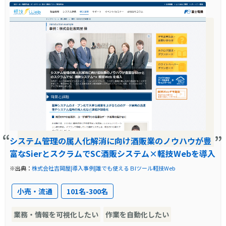
創造に挑戦しています。しかし、急成長の中で
た。
データを検索する手段が不足していたため、エ
ンドユーザが自らデータを検索できる「軽技
Web」を導入することとなりました。
導入前に企業が抱えていた課題
エア・ウォーター株式会社は、急速な成長と拡
大を続ける中で、データ活用のニーズが高まっ
ていました。社内からのデータ抽出の依頼がシ
システム管理の属人化解消に向け酒販業のノウハウが豊
ステム運用部隊に集中し、システム部門が本来
富なSierとスクラムでSC酒販システム×軽技Webを導入
の業務以外のユーザ対応を行わざるを得なくな
※出典：
株式会社吉岡屋|導入事例|誰でも使えるＢIツール軽技Web
っていました。このため、エンドユーザが必要
なデータを自ら検索できる仕組みの導入が求め
小売・流通
101名-300名
られていました。
業務・情報を可視化したい
作業を自動化したい