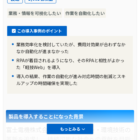
ど、多くの時間をデータ管理に費やしていまし
た。また、システムの全面リプレースには莫大
業務・情報を可視化したい
作業を自動化したい
なコストが掛かり、これが大きな課題となって
いました。
この導入事例のポイント
業務効率化を検討していたが、費用対効果が合わずなか
導入前の課題に対する解決策
なか自動化が進まなかった
富士電機ITセンター株式会社の提案により、リ
RPAが着目されるようになり、そのRPAと相性がよかっ
た「軽技Web」を導入
ース切れのハードのみを入れ替え、既存システ
導入の結果、作業の自動化が進み対応時間の削減とスキ
ムを動かしながら、「軽技Web」による公開DB
ルアップの時間確保を実現した
を構築しました。これにより、誰でもデータに
簡単にアクセスできる環境が整いました。コス
トを抑えつつ、オープン対応とデータ活用の両
製品を導入することになった背景
方を実現する解決策が採用されました。
富士電機株式会社は、エネルギー・環境技術の
もっとみる
製品の導入により改善した業務
革新を追求し、持続可能な社会への貢献を目指