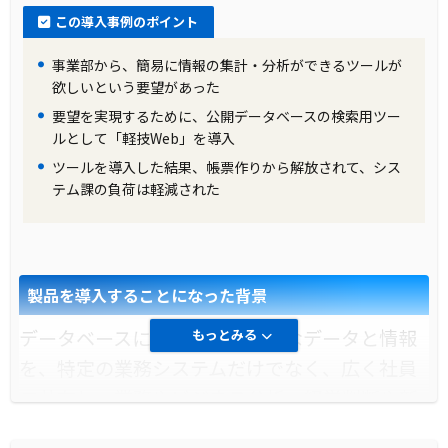
この導入事例のポイント
導入前の課題に対する解決策
事業部から、簡易に情報の集計・分析ができるツールが
これらの課題を解決するため、「軽技Web」が
欲しいという要望があった
選ばれました。その操作性の良さ、必要十分な
要望を実現するために、公開データベースの検索用ツー
ルとして「軽技Web」を導入
機能、そしてExcelへの簡単なデータ再入力と加
ツールを導入した結果、帳票作りから解放されて、シス
工の容易さが評価されました。さらに、開発工
テム課の負荷は軽減された
数の削減、クライアントへのインストール不
要、そしてロイヤルティコストの大幅な削減
が、システム部門にとって大きなメリットとな
製品を導入することになった背景
りました。
データベースに蓄積される膨大なデータと情報
もっとみる
製品の導入により改善した業務
を、特定の業務システムだけでなく、広く社員
「軽技Web」の導入により、社員は自由にデー
で共有し、業務やビジネス分析、経営判断や新
タベースから情報を取り出すことが可能にな
たな事業開拓に活用したいというニーズが高ま