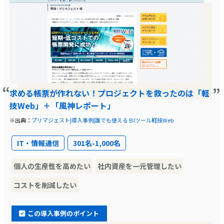
なデータをタイムリーに取得できるようになり
の必要性が高まり、「軽技Web」の導入が決定
ました。また、新規のアプリケーション開発に
されました。
おいても、従来は1人月かかる作業が「軽技
導入前に企業が抱えていた課題
Web」を使用することで1～2人日で完了するな
ど、効率的な業務運営が可能となりました。こ
オルガン針株式会社は、データの活用に多くの
れにより、リコージャパンはデータ活用を加速
工数を割いており、特にオペレーション業務で
求める帳票が作れない！プロジェクトを救ったのは「軽
し、業務改善を実現しています。
のデータ活用には手間と時間がかかっていまし
技Web」＋「風神レポート」
た。また、基幹システムに存在するデータを誰
※出典：
プリマジェスト|導入事例|誰でも使えるＢIツール軽技Web
でも容易に活用できる仕組みがなく、データの
加工にも専門的な知識とノウハウが必要でし
IT・情報通信
301名-1,000名
た。これらの課題が業務の効率化を妨げていま
個人の生産性を高めたい
社内資産を一元管理したい
した。
コストを削減したい
導入前の課題に対する解決策
この導入事例のポイント
これらの課題を解決するために、オルガン針株