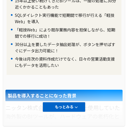
15年以上使い続けてきたBIツールは、一度の処理に30分
近くかかることもあった
SQLダイレクト実行機能で短期間で移行が行える「軽技
Web」を導入
「軽技Web」により既存業務内容を担保しながら、短期
間での移行に成功！
30分以上を要したデータ抽出処理が、ボタンを押せばす
ぐにデータ出力可能に！
今後は月次の資料作成だけでなく、日々の営業活動支援
にもデータを活用したい
製品を導入することになった背景
ニッタン株式会社では、15年以上使用していた
もっとみる
海外製のBIツールが、ハードウェアの老朽化と
データ量の増加により処理速度の低下を引き起