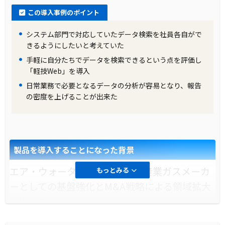
ター株式会社は、SQLを使えない人でも容易に
この導入事例のポイント
データベース検索ができるツールをVB(ビジュア
システム部門で対応していたデータ検索を社員各自がで
ルベーシック)で開発しました。このツールは
きるようにしたいと考えていた
Oracleのデータベースからデータを抜き出し、
手軽に自分たちでデータを検索できるという点を評価し
CSV形式でExcelに移行する使い方を主としてい
「軽技Web」を導入
ました。
日常業務で必要となるデータの分析が容易となり、報告
の密度を上げることが出来た
製品の導入により改善した業務
「軽技Web」の導入により、データベース情報
をWebブラウザから自由に検索できるようにな
製品を導入することになった背景
りました。これにより、社内の情報共有・活用
エア・ウォーター株式会社は、産業ガスメーカ
もっとみる
が進み、公開データベースの利用も活発化しま
ーとしての基盤強化とM&A戦略による領域拡大
した。また、ブラウザさえあれば「軽技Web」
を進めてきました。社会や人々の暮らしに必要
を使用できるため、ユーザインターフェースの
とされる多角的な経営に取り組み、新たな価値
分かりやすさや情報共有の手軽さが向上しまし