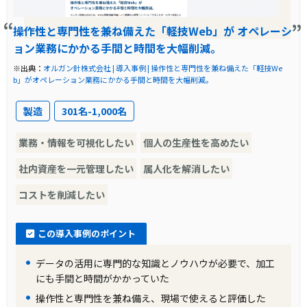
導入前に企業が抱えていた課題
操作性と専門性を兼ね備えた「軽技Web」が オペレーシ
ョン業務にかかる手間と時間を大幅削減。
リコージャパンは、長年にわたりグループウェ
※出典：
オルガン針株式会社 | 導入事例 | 操作性と専門性を兼ね備えた「軽技We
アを使用してきましたが、その結果として業務
b」がオペレーション業務にかかる手間と時間を大幅削減。
システムのサイロ化が発生し、運用・保守の属
製造
301名-1,000名
人化やシステムのブラックボックス化が問題と
なっていました。また、働き方改革を推進する
業務・情報を可視化したい
個人の生産性を高めたい
中で、出社を強要する業務が存在し、場所を問
社内資産を一元管理したい
属人化を解消したい
わずに仕事をする環境の提供が困難でした。こ
コストを削減したい
れらの課題を解決するために、コミュニケーシ
ョン基盤の刷新プロジェクトが始動し、「軽技
この導入事例のポイント
Web」の導入が検討されました。
データの活用に専門的な知識とノウハウが必要で、加工
にも手間と時間がかかっていた
導入前の課題に対する解決策
操作性と専門性を兼ね備え、現場で使えると評価した