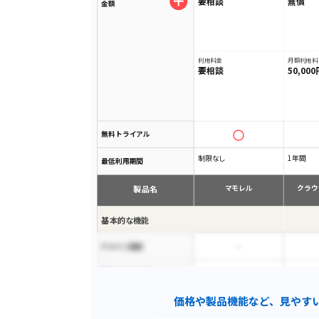
要相談
無償
金額
利用料金
月額利用料
要相談
50,00
無料トライアル
制限なし
1年間
最低利用期間
製品名
マモレル
クラウ
基本的な機能
ドメイン設定
SQLインジェクション
価格や製品機能など、見やす
サーバ設定