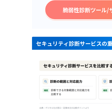
X-Content-Type-Options
ヘッダの未設定
脆弱性診断ツール/
URL設定
アプリケーションエラーの
開示
オートコンプリート機能有
効化
ヘッダインジェクション
セキュリティ診断サービスの
オープンリダイレクタ
クロスサイトスクリプティ
ング
HttpOnly属性が付与されて
いないCookieの利用
グラスボックス診断
クラウド診断
プラットフォーム診断
スマホアプリ（iOS・
Android）診断