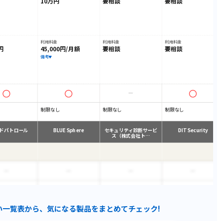
10万円
要相談
要相談
利用料金
利用料金
利用料金
0円
45,000円/月額
要相談
要相談
備考
制限なし
制限なし
制限なし
ドパトロール
BLUE Sphere
セキュリティ診断サービ
DIT Security
ス（株式会社ト…
い一覧表から、気になる製品をまとめてチェック!