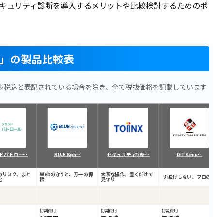
キュリティ診断を導入するメリットや比較検討するためのポ
ス」の製品比較表
※税込と表記されている場合を除き、全て税抜価格を記載しています
ドパトロー…
BLUE Sph…
セキュリティ診断…
DIT Secu…
のリスク、まと
Webの守りと、万一の保
大事な操作、置くだけで
丸投げしない、プロの目
化
険
見守り
初期費用
初期費用
初期費用