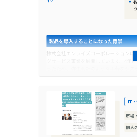
イソ
製品を導入することになった背景
株式会社エンライズコーポレーションは
グサービス事業を展開しています。4年
ったため、弥生会計のような手軽なシス
るブルドッグウォータ株式会社との出会い
た。特に、ツバイソの代表取締役CEO
た。
IT
導入前に企業が抱えていた課題
市場
エンライズコーポレーションは、社員数
ケーションの重要性を感じていました。
個人
理など、多岐にわたる業務課題を抱えて