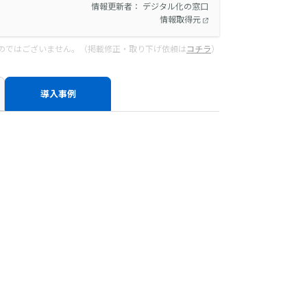
情報更新者： デジタル化の窓口
情報取得元
のではございません。（掲載修正・取り下げ依頼は
コチラ
）
導入事例