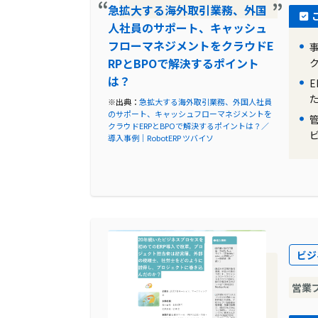
急拡大する海外取引業務、外国
導入前の課題に対する解決策
人社員のサポート、キャッシュ
フローマネジメントをクラウドE
ツバイソは、勤怠管理や給与管理はもち
RPとBPOで解決するポイント
できる点が魅力でした。有給申請などの
は？
務の効率化を図ることができました。また
※出典：
急拡大する海外取引業務、外国人社員
借対照表）が表示されるため、現在の数
のサポート、キャッシュフローマネジメントを
た。
クラウドERPとBPOで解決するポイントは？／
導入事例｜RobotERP ツバイソ
製品の導入により改善した業務
ツバイソの導入により、資金繰りや費用
した。部門別だけでなく、プロジェクト
とができるようになりました。これによ
するというサイクルが確立され、業務の
ビジ
営業