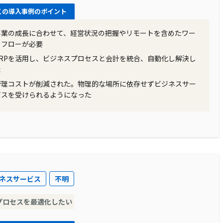
この導入事例のポイント
事業の成長に合わせて、経営状況の把握やリモートを含めたワー
ろん、入社時からの全ての社員情報をクラウド上で一元管理
クフローが必要
機能も提供されており、これらの機能を活用することで、業
ERPを活用し、ビジネスプロセスと会計を統合、自動化し解決し
、ツバイソのトップ画面にはPL（損益計算書）やBS（貸
た
字を常に把握し、迅速な判断を下すことが可能となりまし
管理コストが削減された。物理的な場所に依存せずビジネスサー
ビスを受けられるようになった
対効果などの数字を常に把握することができるようになりま
別にもツバイソを使用してリアルタイムに業績管理を行うこ
り、計画をしっかりと立て、実績を測定し、フィードバック
効率化と質の向上が実現されました。
ネスサービス
不明
プロセスを最適化したい