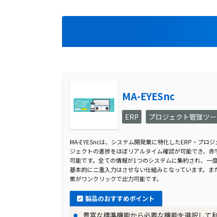
導入前に企業が抱えていた課題
株式会社プログレス様は、業務効率を上
に、稟議の承認が非常に面倒で、画像の
という状態でした。また、社内に散らば
各部署でそれぞれ新たに入力していると
導入前の課題に対する解決策
MA-EYESnc
ツバイソは規模の経済が働く、マルチテナ
クノロジーの力でトータルコストを下げられ
ERP
プロジェクト管理ツー
う技術を使って早く低コストで可能です
カバーするのは難しいと考えていましたが
MA-EYESncは、システム開発業に特化したERP・プ
ジェクトの進捗をほぼリアルタイム確認が可能でき、赤
能性を感じ、導入を決意しました。
可能です。全ての情報が1つのシステムに集約され、一
基本的に二重入力はさせない仕組みとなっています。ま
製品の導入により改善した業務
票がワンクリックで出力可能です。
ツバイソの導入により、株式会社プログ
製品のおすすめポイント
ース作成や、同じ情報を各部署でそれぞ
豊富な標準機能から必要な機能を選択して