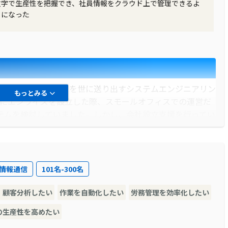
数字で生産性を把握でき、社員情報をクラウド上で管理できるよ
うになった
、質の高い「人財」を世に送り出すシステムエンジニアリン
もっとみる
前にエンライズを設立した際、スモールオフィスでの運営だ
テムを検討していました。しかし、会社設立支援を行ってい
をきっかけに、ツバイソというERPを知ることとなりまし
が同郷で同年代であったことが、製品選定の決め手となりまし
・情報通信
101名-300名
・顧客分析したい
作業を自動化したい
労務管理を効率化したい
の増加やアカデミーの受講生が多い中で、彼らとのコミュニ
また、勤怠管理や給与管理、入社時からの社員情報の一元管
の生産性を高めたい
いました。