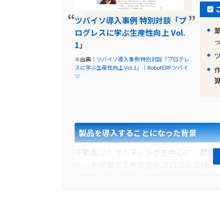
ツバイソ導入事例 特別対談「プ
ログレスに学ぶ生産性向上 Vol.
1」
※出典：
ツバイソ導入事例 特別対談「プログレ
スに学ぶ生産性向上 Vol.1」｜RobotERP ツバイ
ソ
製品を導入することになった背景
不動産コンサルティングを中心に、顧客
化」を提案する株式会社プログレス様は
状態でした。特に、稟議の承認が非常に
換し、送信するという状態でした。そこで
率的になるのではという考えから、ツバ