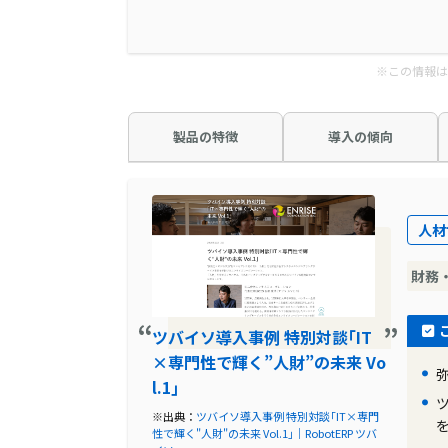
※この情報は
製品の特徴
導入の傾向
人材
財務
ツバイソ導入事例 特別対談｢IT
×専門性で輝く”人財”の未来 Vo
l.1｣
※出典：
ツバイソ導入事例 特別対談｢IT×専門
性で輝く"人財"の未来 Vol.1｣｜RobotERP ツバ