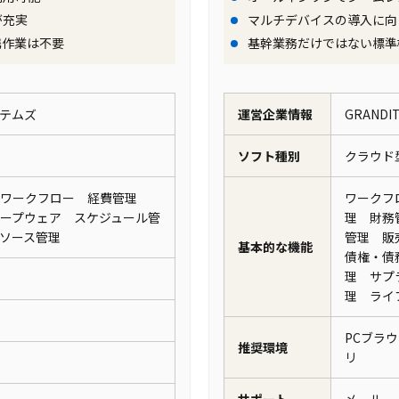
が可能となり、これらを素早く確実に処理することが、月次
が充実
マルチデバイスの導入に向
。また、グループ間取引の自動化により、管理負荷の解消を
携作業は不要
基幹業務だけではない標準
テムズ
運営企業情報
GRAND
ソフト種別
クラウド
 ワークフロー 経費管理
ワークフ
ープウェア スケジュール管
理 財務
リソース管理
管理 販
基本的な機能
債権・債
理 サプ
理 ライ
PCブラ
推奨環境
リ