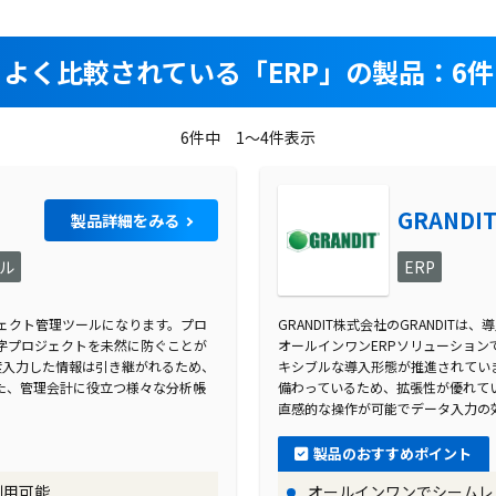
げるための仕組みが逆に時間を圧迫していた状態でした。特
よく比較されている
「ERP」の製品：6件
スタンプをドラッグ＆ドロップしてPDFに変換し、送信する
る情報を一元化するためのデータベース作成や、同じ情報を
いう状況がありました。
6件中 1～4件表示
GRANDI
製品詳細をみる
ント・シングルインスタンス型のクラウドERPであり、テ
る特徴があります。カスタマイズ開発もREST APIとい
ル
ERP
。株式会社プログレス様は、ツバイソ単独では当社の業務を
、デモを通してkintoneやコラボフローとの連携により可
ロジェクト管理ツールになります。プロ
GRANDIT株式会社のGRANDITは、
字プロジェクトを未然に防ぐことが
オールインワンERPソリューショ
度入力した情報は引き継がれるため、
キシブルな導入形態が推進されてい
た、管理会計に役立つ様々な分析帳
備わっているため、拡張性が優れてい
直感的な操作が可能でデータ入力の
レス様は、社内に散らばる情報を一元化するためのデータベ
製品のおすすめポイント
れ新たに入力しているという状況からの脱却が可能となりま
利用可能
オールインワンでシームレ