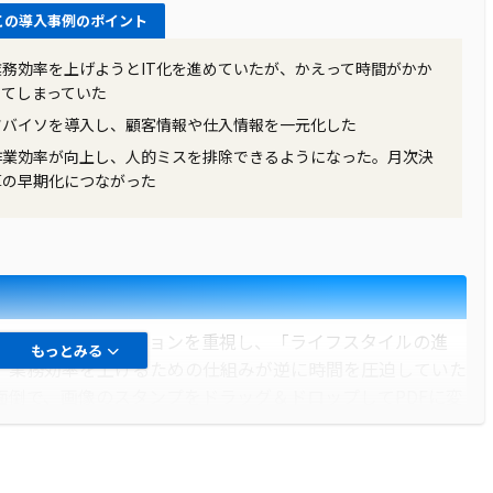
この導入事例のポイント
業務効率を上げようとIT化を進めていたが、かえって時間がかか
ってしまっていた
ツバイソを導入し、顧客情報や仕入情報を一元化した
作業効率が向上し、人的ミスを排除できるようになった。月次決
算の早期化につながった
とのコミュニケーションを重視し、「ライフスタイルの進
もっとみる
、業務効率を上げるための仕組みが逆に時間を圧迫していた
面倒で、画像のスタンプをドラッグ＆ドロップしてPDFに変
、ERPというものを知り、IT化、システム化することで効
イソの導入を検討し始めました。