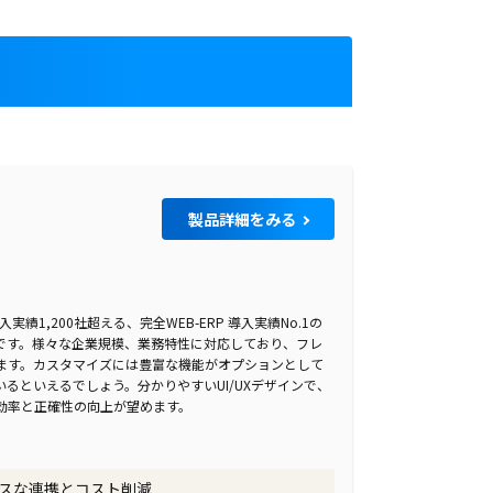
T
製品詳細をみる
導入実績1,200社超える、完全WEB-ERP 導入実績No.1の
ンです。様々な企業規模、業務特性に対応しており、フレ
ます。カスタマイズには豊富な機能がオプションとして
るといえるでしょう。分かりやすいUI/UXデザインで、
効率と正確性の向上が望めます。
スな連携とコスト削減