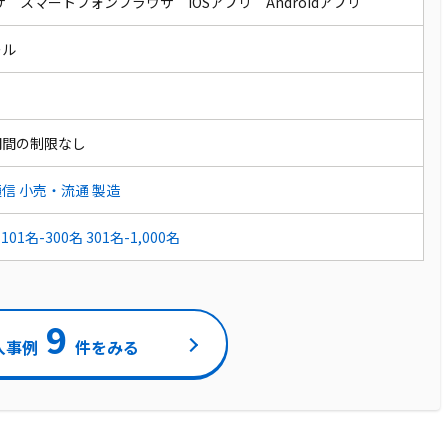
ザ スマートフォンブラウザ iOSアプリ Androidアプリ
ール
期間の制限なし
通信
小売・流通
製造
101名-300名
301名-1,000名
9
入事例
件をみる