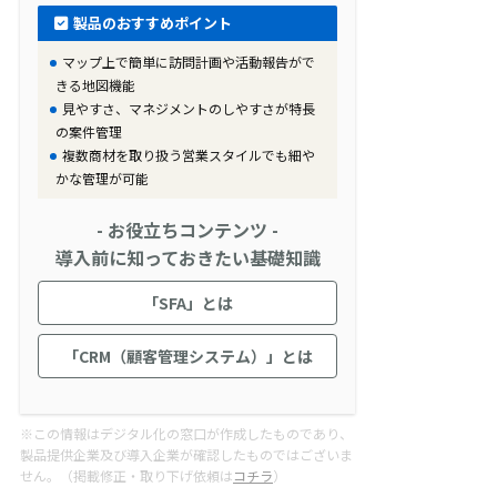
製品のおすすめポイント
マップ上で簡単に訪問計画や活動報告がで
きる地図機能
見やすさ、マネジメントのしやすさが特長
の案件管理
複数商材を取り扱う営業スタイルでも細や
かな管理が可能
- お役立ちコンテンツ -
導入前に知っておきたい基礎知識
「SFA」とは
「CRM（顧客管理システム）」とは
※この情報はデジタル化の窓口が作成したものであり、
製品提供企業及び導入企業が確認したものではございま
せん。（掲載修正・取り下げ依頼は
コチラ
）