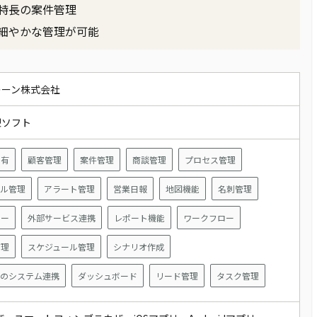
特長の案件管理
細やかな管理が可能
レーン株式会社
型ソフト
共有
顧客管理
案件管理
商談管理
プロセス管理
ール管理
アラート管理
営業日報
地図機能
名刺管理
ロー
外部サービス連携
レポート機能
ワークフロー
管理
スケジュール管理
シナリオ作成
Aとのシステム連携
ダッシュボード
リード管理
タスク管理