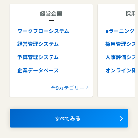
経営企画
採用
ワークフローシステム
eラーニング
経営管理システム
採用管理シス
予算管理システム
人事評価シス
企業データベース
オンライン研
グループウェア
健康管理シス
全9カテゴリー
コラボレーションツール
タレントマネ
ム
ナレッジマネジメントツール
OKRツール
すべてみる
AIツール
離職防止ツー
エンタープライズサーチ