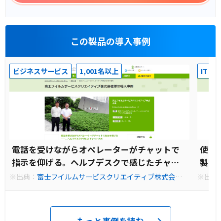
この製品の導入事例
ビジネスサービス
1,001名以上
IT・
電話を受けながらオペレーターがチャットで
使い
指示を仰げる――。ヘルプデスクで感じたチャッ
製品
トの力
※出典：
富士フイルムサービスクリエイティブ株式会社の
※出典
事例｜ChatLuck (チャットラック)
ク)
もっと事例を読む