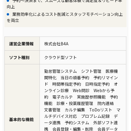
予約～決済まで、スムーズな顧客体験で満足度＆リピート率
向上
業務効率化によるコスト削減とスタッフモチベーション向上
を両立
運営企業情報
株式会社B4A
ソフト種別
クラウド型ソフト
勤怠管理システム シフト管理 医療機
関特化 当日の順番予約 予約リマイン
ド 時間帯指定予約 日時指定予約 オ
ンライン診療 Web問診 Webから予
約 電子カルテ 実施歴参照機能 予約
機能 診療・投薬履歴管理 院内連絡
文書管理 カルテ編集 ToDoリスト マ
ルチデバイス対応 プロブレム記録 デ
基本的な機能
ータ連携 予約システム 外部ソフト連
携 会員登録・編集・削除 会員データ