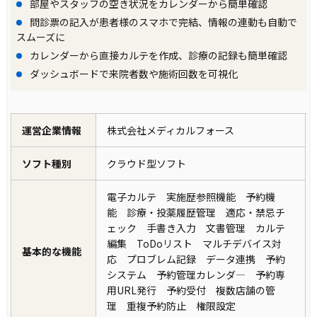
部屋やスタッフの空き状況をカレンダーから簡単確認
問診票の記入が患者様のスマホで完結、情報の連動も自動で
スムーズに
カレンダーから直接カルテを作成、診療の記録も簡単確認
ダッシュボードで来院者数や施術回数を可視化
運営企業情報
株式会社メディカルフォース
ソフト種別
クラウド型ソフト
電子カルテ 実施歴参照機能 予約機
能 診療・投薬履歴管理 適応・禁忌チ
ェック 手書き入力 文書管理 カルテ
編集 ToDoリスト マルチデバイス対
基本的な機能
応 プロブレム記録 データ連携 予約
システム 予約管理カレンダ― 予約専
用URL発行 予約受付 複数店舗の管
理 重複予約防止 権限設定