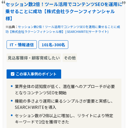
セッション数2倍！ツール活用でコンテンツSEOを運用に
乗せることに成功【株式会社ラクーンフィナンシャル
様】
※出典：
セッション数2倍！ツール活用でコンテンツSEOを運用に乗せることに成
功【株式会社ラクーンフィナンシャル様】 | SEARCHWRITE(サーチライト)
IT・情報通信
101名-300名
見込客獲得・顧客育成したい
その他
この導入事例のポイント
業界全体の認知度が低く、潜在層へのアプローチが必要
となりコンテンツSEOを開始
機能の多さより運用に乗るシンプルさが重要と実感し、
SEARCH WRITEを導入
セッション数が2倍以上に増加し、リライトにより特定
キーワードで1位を獲得できた