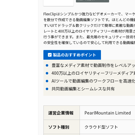
FlexClipはシンプルかつ強力なビデオメーカーで、マ
を数分で作成できる動画編集ソフトです。ほとんどの機
すいUIでドラッグ＆数クリックだけで簡単に素敵な動画
レートと400万以上のロイヤリティフリーの素材が用意
行う事ができます。また、最先端のセキュリティー技術
の安全性を確保しているので安心して利用できる動画編
製品のおすすめポイント
豊富なメディア素材で動画制作をレベルア
400万以上のロイヤリティーフリーメディア
AIツールで動画編集のワークフローを高速
共同動画編集とシームレスな共有
運営企業情報
PearlMountain Limited
ソフト種別
クラウド型ソフト