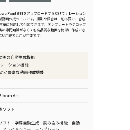
は、PowerPoint資料をアップロードするだけでナレーション
型動画作成ツールです。撮影や録音は一切不要で、合成
2言語に対応して付加できます。テンプレートやテロップ
集の専門知識がなくても高品質な動画を簡単に作成でき
広い用途で活用が可能です。
った動画の自動生成機能
ナレーション機能
助が豊富な動画作成機能
oom Act
ド型ソフト
ソフト 字幕自動生成 読み込み機能 自動
 スライドショー テンプレート