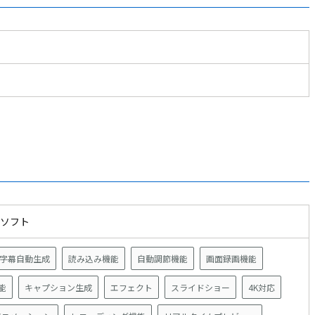
型ソフト
字幕自動生成
読み込み機能
自動調節機能
画面録画機能
能
キャプション生成
エフェクト
スライドショー
4K対応