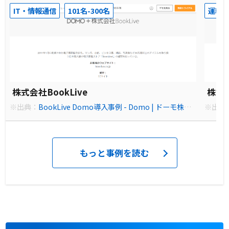
IT・情報通信
101名-300名
運輸
株式会社BookLive
株式
※出典：
BookLive Domo導入事例 - Domo | ドーモ株式
※出典
会社
社
もっと事例を読む