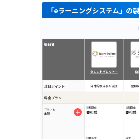
「eラーニングシステム」の
製品名
タレントパレット…
Sc
注目ポイント
自律的な成長を支援
定額
料金プラン
初期費用
初期費用
プラン名
要相談
要相談
金額
利用料金
料金