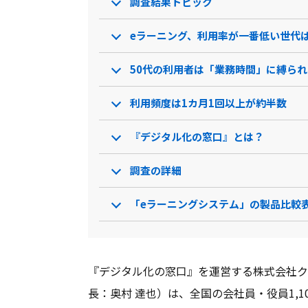
調査結果トピック
オンライン試験対応
クロスサイトスクリプティ
eラーニング、利用率が一番低い世代は
ング
オールインワンモード
50代の利用者は「業務時間」に縛ら
Q&A機能
利用頻度は1カ月1回以上が約半数
他システム連携
インジェクション攻撃防御
『デジタル化の窓口』とは？
クリップアート
調査の詳細
帳票出力
「eラーニングシステム」の製品比較
ボット遮断
独自フォント
研修管理
『デジタル化の窓口』を運営する株式会社ク
クラウド診断
長：奥村 達也）は、全国の会社員・役員1,