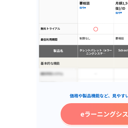
要相談
月額1,5
抜)/ID
備考
備考
無料トライアル
制限なし
要相談
最低利用期間
製品名
タレントパレット（eラー
Schoo 
ニングシステ…
基本的な機能
歯科予約システム
脆弱性診断ツール
価格や製品機能など、見やす
技術サポート
インターネット接続不要
eラーニングシ
ITスキル科目
レポート機能