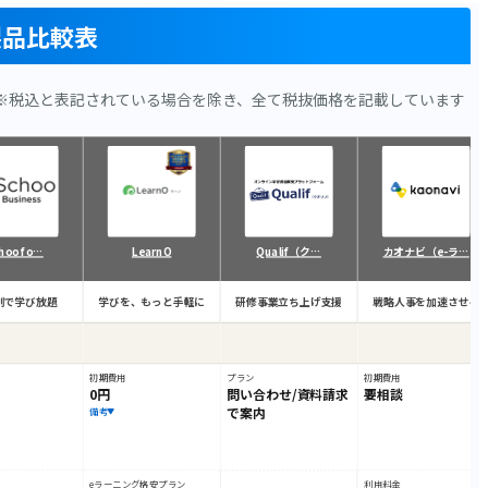
製品比較表
※税込と表記されている場合を除き、全て税抜価格を記載しています
hoo fo…
LearnO
Qualif（ク…
カオナビ（e-ラ…
制で学び放題
学びを、もっと手軽に
研修事業立ち上げ支援
戦略人事を加速させる
初期費用
プラン
初期費用
0円
問い合わせ/資料請求
要相談
で案内
備考
eラーニング格安プラン
利用料金