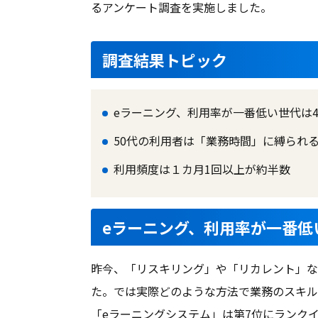
るアンケート調査を実施しました。
購入版
家族管理
調査結果トピック
シングルサインオン
Dos/DDos攻撃防御
eラーニング、利用率が一番低い世代は4
グラスボックス診断
50代の利用者は「業務時間」に縛られ
SSL証明
利用頻度は１カ月1回以上が約半数
ノイズキャンセリング
評価・レビュー集計
eラーニング、利用率が一番低
オープンリダイレクタ
クローキング防御
昨今、「リスキリング」や「リカレント」な
Web会議システムあり
た。では実際どのような方法で業務のスキル
ディベート投稿
「eラーニングシステム」は第7位にランク