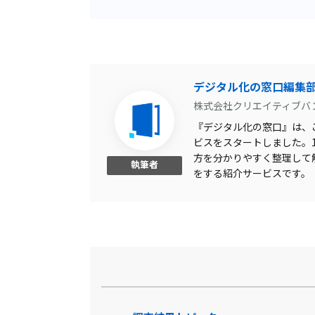
月額制
ビジネスマナー科目
ログ機能
デジタル化の窓口編集
株式会社クリエイティブバ
コースカスタマイズ可
『デジタル化の窓口』は、こ
ビジネススキル科目
ビスをスタートしました。1,
方を分かりやすく整理して
モニタリング
執筆者
をする紹介サービスです。
ライブ配信可
セキュリティ科目
ゼロデイ防御
zoom連携
AI不正防止機能