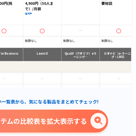
00円(税
4,900円（50人ま
要相談
で）/月額
備考
制限なし
制限なし
制限なし
for Business
LearnO
Qualif（クオリフ）eラ
カオナビ（e-ラーニン
ーニング…
グ・LMS）
い一覧表から、気になる製品をまとめてチェック!
ステムの比較表を拡大表示する