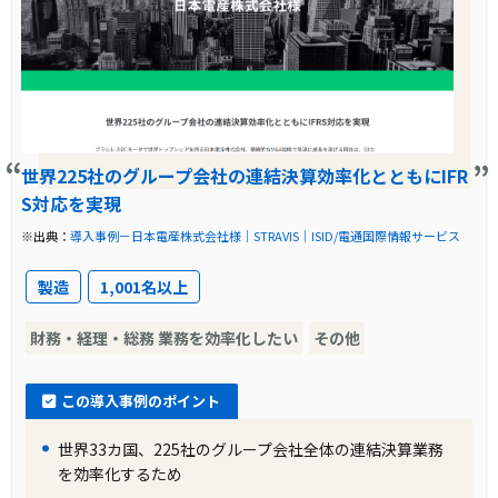
導入前に企業が抱えていた課題
これにより、経営層や投資家への情報提供が効
率的に行えるようになりました。また、保守運
SOX404の導入に伴い、京セラ株式会社は決算
用の負荷が減少し、コストは約4割削減されま
数値の正確性だけでなく、作業プロセスの正当
した。
性についても証明する必要が生じました。従来
の手法では、データの保管状況や作業ログを手
世界225社のグループ会社の連結決算効率化とともにIFR
書きリストで管理していたため、内部統制対応
S対応を実現
に長期間耐えうる状態ではありませんでした。
※出典：
導入事例－日本電産株式会社様｜STRAVIS｜ISID/電通国際情報サービス
製造
1,001名以上
導入前の課題に対する解決策
財務・経理・総務 業務を効率化したい
その他
この課題を解決するために、京セラ株式会社は
STRAVISとSTRAVIS-LINK/isを導入することを
この導入事例のポイント
決定しました。これにより、データ収集時の承
認フローや連結計算プルーフの自動蓄積などが
世界33カ国、225社のグループ会社全体の連結決算業務
実現され、内部統制対応環境が大幅に強化され
を効率化するため