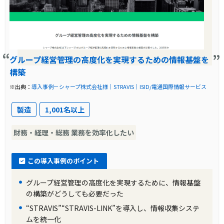
導入前に企業が抱えていた課題
日本電産株式会社は、多数のグループ会社を抱
える中で、連結決算業務の効率化が課題となっ
ていました。また、会計基準を米国会計基準か
グループ経営管理の高度化を実現するための情報基盤を
ら国際財務報告基準(IFRS)に移行する必要があ
構築
り、その対応も求められていました。
※出典：
導入事例－シャープ株式会社様｜STRAVIS｜ISID/電通国際情報サービス
製造
1,001名以上
導入前の課題に対する解決策
財務・経理・総務 業務を効率化したい
日本電産株式会社は、連結決算業務の効率化と
IFRSへの対応を目的として、STRAVISを導入す
この導入事例のポイント
ることを決定しました。STRAVISの柔軟性の高
さや、ISIDからの適切なアドバイスが、導入を
グループ経営管理の高度化を実現するために、情報基盤
スムーズに進める大きな要因となりました。
の構築がどうしても必要だった
“STRAVIS”“STRAVIS-LINK”を導入し、情報収集システ
ムを統一化
製品の導入により改善した業務