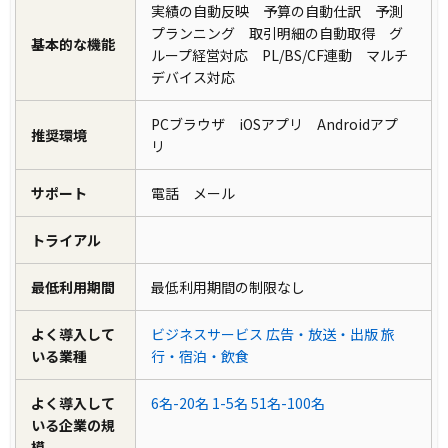
実績の自動反映 予算の自動仕訳 予測
プランニング 取引明細の自動取得 グ
基本的な機能
ループ経営対応 PL/BS/CF連動 マルチ
デバイス対応
PCブラウザ iOSアプリ Androidアプ
推奨環境
リ
サポート
電話 メール
トライアル
最低利用期間
最低利用期間の制限なし
よく導入して
ビジネスサービス
広告・放送・出版
旅
いる業種
行・宿泊・飲食
よく導入して
6名-20名
1-5名
51名-100名
いる企業の規
模