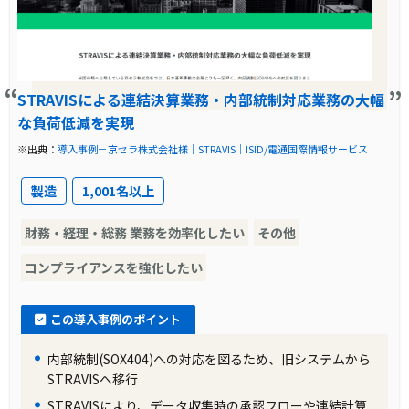
は、システムの標準機能を最大限に活用し、以
前の課題であった保守運用コストを大幅に削減
するという目的がありました。
STRAVISによる連結決算業務・内部統制対応業務の大幅
導入前に企業が抱えていた課題
な負荷低減を実現
三菱商事株式会社は、2002年から使用していた
※出典：
導入事例－京セラ株式会社様｜STRAVIS｜ISID/電通国際情報サービス
連結決算システムのサポートが2020年に終了す
製造
1,001名以上
るという問題に直面していました。また、旧シ
ステムはカスタマイズを重ねることで業務要件
財務・経理・総務 業務を効率化したい
その他
を満たしていましたが、その結果としてシステ
コンプライアンスを強化したい
ムが肥大化し、安定した運用のために多くの人
員を必要とする状況が生じていました。
この導入事例のポイント
内部統制(SOX404)への対応を図るため、旧システムから
導入前の課題に対する解決策
STRAVISへ移行
三菱商事株式会社は、次期連結決算システムの
STRAVISにより、データ収集時の承認フローや連結計算