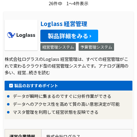
導入前に企業が抱えていた課題
26件中 1～4件表示
シャープでは、連結ベースの情報収集と管理を
行う制度連結、管理連結、資金管理の各業務が
Loglass 経営管理
それぞれ異なるシステムで運用されていまし
製品詳細をみる
た。特に、子会社や関連部門からの情報収集業
経営管理システム
予算管理システム
務が重複し、煩雑なものとなっていました。こ
のような状況が業務の効率化の障壁となってい
株式会社ログラスのLoglass 経営管理は、すべての経営管理がこ
れで変わるクラウド型の経営管理システムです。アナログ運用の
ました。
多い、経営
...続きを読む
導入前の課題に対する解決策
製品のおすすめポイント
データが瞬時に集まるのですぐに分析作業ができる
シャープは、情報収集システムの統一を目指
データへのアクセス性を高めて質の高い意思決定が可能
し、“STRAVIS”、“STRAVIS-LINK”の導入を検
マスタ管理を利用して経営状態を反映できる
討しました。これらの製品を導入することで、
情報収集の合理化、効率化、そして収集データ
の精度向上を実現することが期待されました。
運営企業情報
株式会社ログラス