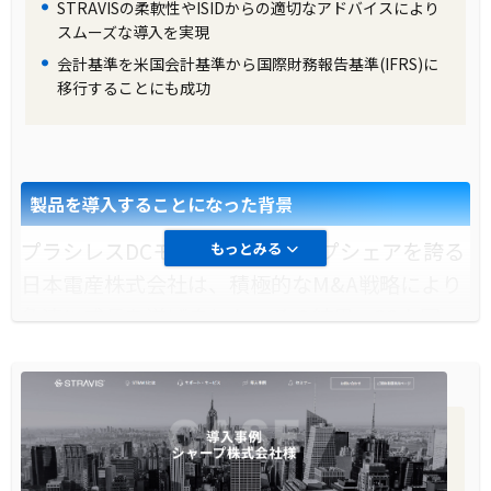
ました。また、データや作業ログは一元的かつ
STRAVISの柔軟性やISIDからの適切なアドバイスにより
スムーズな導入を実現
統合的に管理されるようになり、内部統制監査
会計基準を米国会計基準から国際財務報告基準(IFRS)に
に対する強力な証跡を提供することが可能とな
移行することにも成功
りました。
製品の導入により改善した業務
製品を導入することになった背景
STRAVISとSTRAVIS-LINKの導入により、子会
社からのデータの直接入力、自動仕訳機能、多
プラシレスDCモータで世界トップシェアを誇る
もっとみる
彩な帳票作成機能などが利用可能となり、決算
日本電産株式会社は、積極的なM&A戦略により
作業の効率が大幅に向上しました。これによ
急速に成長を遂げました。その結果、33カ国、
り、業務のスピードアップと精度の向上が実現
225社(2016年3月末現在)のグループ会社を持つ
され、企業としての競争力を高めることができ
に至り、連結決算業務の効率化が急募となりま
ました。今後、京セラ株式会社は開示作業の合
した。また、会計基準の変更も控えており、新
理化に向けて、さらなるシステム展開を進める
しいシステムの導入が必要となりました。
予定です。