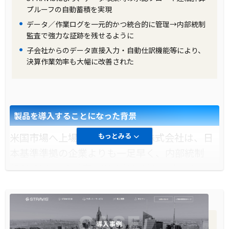
選定にあたり、極力標準機能を活用する方針を
プルーフの自動蓄積を実現
データ／作業ログを一元的かつ統合的に管理→内部統制
採用しました。そして、システム選定の結果、
監査で強力な証跡を残せるように
ISIDのSTRAVISが選ばれました。STRAVISは連
子会社からのデータ直接入力・自動仕訳機能等により、
結会計の業務に特化した機能を持ち、さらにシ
決算作業効率も大幅に改善された
ンプルでロジックが整っている点が評価されま
した。しかし、総合商社特有の業務要件に対応
するため、三菱商事株式会社とISIDは共同で新
製品を導入することになった背景
たな標準機能の開発を行いました。
米国市場へ上場している京セラ株式会社は、日
もっとみる
製品の導入により改善した業務
本基準準拠の企業よりも一足早く、内部統制
STRAVISの導入により、三菱商事株式会社は連
(SOX404)への対応を図る必要がありました。こ
結決算業務の効率化を実現しました。特に、デ
の対応は、企業の信頼性を高めるための重要な
ータの検索性が向上し、事業セグメント、部、
ステップであり、そのための適切なシステムを
会社、国、勘定科目などのさまざまな切り口で
導入することが求められました。
データを迅速に抽出できるようになりました。