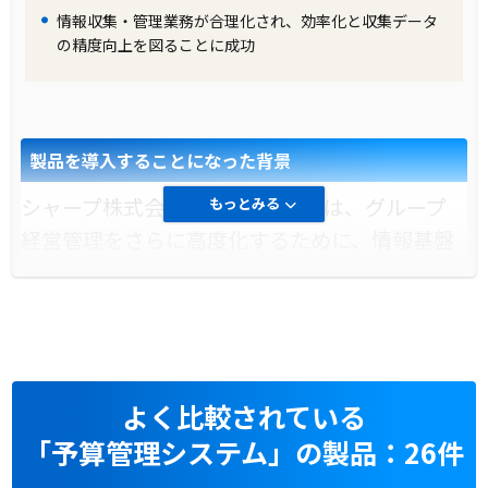
情報収集・管理業務が合理化され、効率化と収集データ
STRAVISの導入により、日本電産株式会社は、
の精度向上を図ることに成功
多数のグループ会社の連結決算業務を効率的に
行うことができるようになりました。また、
IFRSへの移行もスムーズに進めることができ、
製品を導入することになった背景
経理部の作業負担が大幅に軽減されました。
シャープ株式会社(以下シャープ)は、グループ
もっとみる
経営管理をさらに高度化するために、情報基盤
の構築が必要と判断しました。2005年から、グ
ループ会社からの経営管理情報収集インフラを
構築するために“STRAVIS”と“STRAVIS-
LINK”を導入することを決定しました。さら
に、2008年には企業会計基準委員会実務対応報
よく比較されている
告18号への対応も求められました。
「予算管理システム」の製品：26件