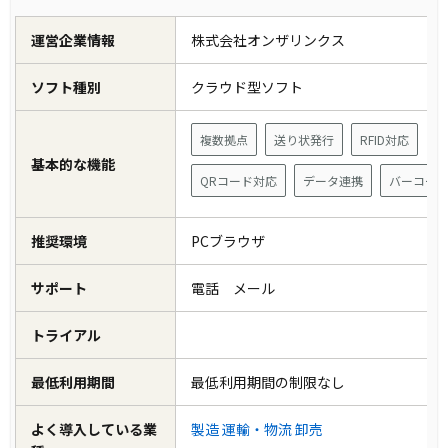
運営企業情報
株式会社オンザリンクス
ソフト種別
クラウド型ソフト
複数拠点
送り状発行
RFID対応
基本的な機能
QRコード対応
データ連携
バーコー
推奨環境
PCブラウザ
サポート
電話 メール
トライアル
最低利用期間
最低利用期間の制限なし
よく導入している業
製造
運輸・物流
卸売