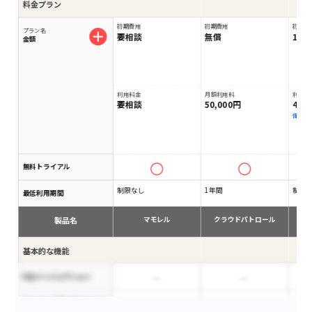
料金プラン
初期費用
初期費用
初期費
プラン名
要相談
無償
10
金額
利用料金
月額利用料
利用料
要相談
50,000円
45,
備考
無料トライアル
制限なし
1年間
制限
最低利用期間
製品名
マモレル
クラウドパトロール
基本的な機能
SQLインジェクション
HttpOnly属性が付与されて
いないCookieの利用