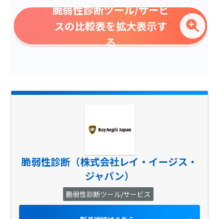
クラウド診断
脆弱性診断ツール/サービ
プラットフォーム診断
スの比較表を拡大表示す
スマホアプリ（iOS・
る
Android）診断
Webアプリケーション診断
デスクトップアプリ診断
SSL設定
ドメイン設定
オープンリダイレクタ
X-Frame-Optionsヘッダ
の未設定
脆弱性診断（株式会社レイ・イージス・
サーバ設定
ジャパン）
X-Content-Type-Options
ヘッダの未設定
脆弱性診断ツール/サービス
URL設定