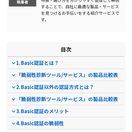
執筆者
URL設定
することで、自社に最適な製品・サービス
を見つけるお手伝いをする紹介サービスで
アプリケーションエラーの
す。
開示
オートコンプリート機能有
効化
ヘッダインジェクション
目次
クロスサイトスクリプティ
ング
製品名
マモレル
クラウドパトロール
1.Basic認証とは？
「脆弱性診断ツール/サービス」の製品比較表
サービス資料
無料ダウンロード
2.Basic認証以外の認証方式とは？
「脆弱性診断ツール/サービス」の製品比較表
3.Basic認証のメリット
4.Basic認証の脆弱性
なし
クラウド型ソフト
クラ
ソフト種別