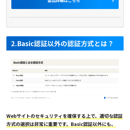
製品詳細はこちら
アプリケーションエラーの
開示
オートコンプリート機能有
効化
ヘッダインジェクション
クロスサイトスクリプティ
ング
2.Basic認証以外の認証方式とは？
製品名
マモレル
クラウドパトロール
サービス資料
無料ダウンロード
なし
クラウド型ソフト
クラ
ソフト種別
Webサイトのセキュリティを確保する上で、適切な認証
方式の選択は非常に重要です。Basic認証以外にも、