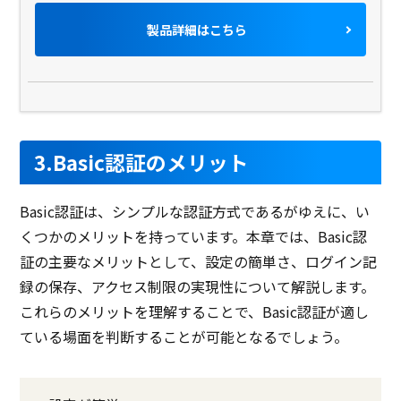
ヘッダの未設定
製品詳細はこちら
URL設定
アプリケーションエラーの
開示
オートコンプリート機能有
効化
ヘッダインジェクション
3.Basic認証のメリット
クロスサイトスクリプティ
ング
製品名
マモレル
クラウドパトロール
Basic認証は、シンプルな認証方式であるがゆえに、い
くつかのメリットを持っています。本章では、Basic認
サービス資料
証の主要なメリットとして、設定の簡単さ、ログイン記
無料ダウンロード
録の保存、アクセス制限の実現性について解説します。
これらのメリットを理解することで、Basic認証が適し
ている場面を判断することが可能となるでしょう。
なし
クラウド型ソフト
クラ
ソフト種別