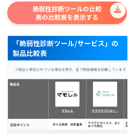
脆弱性診断ツールの比較
表の比較表を表示する
「脆弱性診断ツール/サービス」の
製品比較表
※税込と表記されている場合を除き、全て税抜価格を記載しています
製品名
マモレル
クラウドパトロー…
クラウドのリスク、まと
Web
注目ポイント
守りは鉄壁 世界基準
めて可視化
険