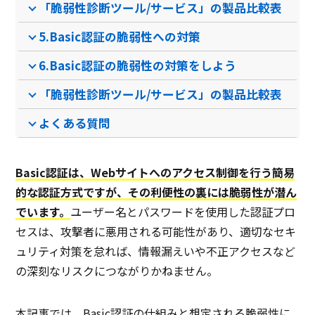
「脆弱性診断ツール/サービス」の製品比較表
5.Basic認証の脆弱性への対策
なし
PCブラウザ
PCブ
推奨環境
ンブ
6.Basic認証の脆弱性の対策をしよう
「脆弱性診断ツール/サービス」の製品比較表
電話 /
メール /
チャット
電話 /
メール /
チャット
電話 /
サポート
/
/
/
よくある質問
Basic認証は、Webサイトへのアクセス制御を行う簡易
的な認証方式ですが、その利便性の裏には脆弱性が潜ん
でいます。
ユーザー名とパスワードを使用した認証プロ
セスは、攻撃者に悪用される可能性があり、適切なセキ
ュリティ対策を怠れば、情報漏えいや不正アクセスなど
の深刻なリスクにつながりかねません。
本記事では、Basic認証の仕組みと想定される脆弱性に