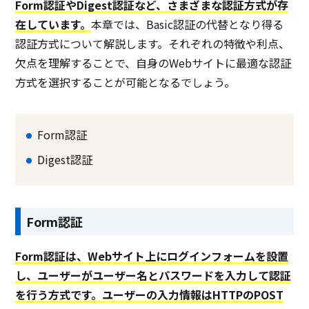
Form認証やDigest認証など、さまざまな認証方式が存
なし
PCブラウザ
PCブ
推奨環境
ンブ
在しています。
本章では、Basic認証の代替となり得る
認証方式について解説します。それぞれの特徴や利点、
欠点を理解することで、自身のWebサイトに最適な認証
電話 /
メール /
チャット
電話 /
メール /
チャット
電話 /
サポート
/
/
/
方式を選択することが可能となるでしょう。
Form認証
Digest認証
Form認証
Form認証は、Webサイト上にログインフォームを設置
し、ユーザーがユーザー名とパスワードを入力して認証
を行う方式です。ユーザーの入力情報はHTTPのPOST