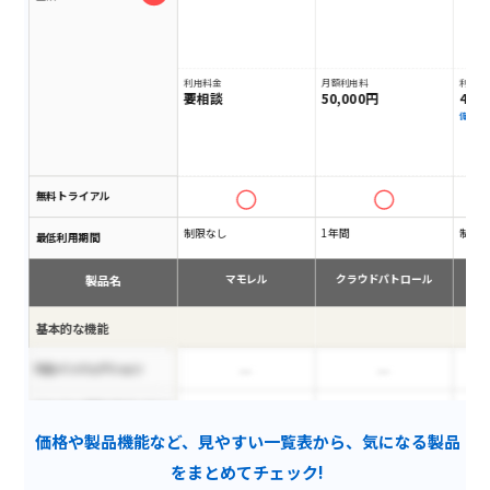
利用料金
月額利用料
利用料
要相談
50,000円
45,
備考
無料トライアル
制限なし
1年間
制限
最低利用期間
製品名
マモレル
クラウドパトロール
基本的な機能
SQLインジェクション
HttpOnly属性が付与されて
いないCookieの利用
価格や製品機能など、見やすい一覧表から、気になる製品
グラスボックス診断
をまとめてチェック!