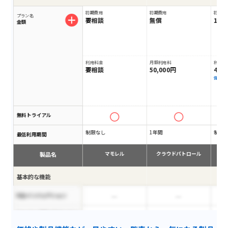
初期費用
初期費用
初期費
プラン名
要相談
無償
10
金額
利用料金
月額利用料
利用料
要相談
50,000円
45,
備考
無料トライアル
制限なし
1年間
制限
最低利用期間
製品名
マモレル
クラウドパトロール
基本的な機能
SQLインジェクション
HttpOnly属性が付与されて
いないCookieの利用