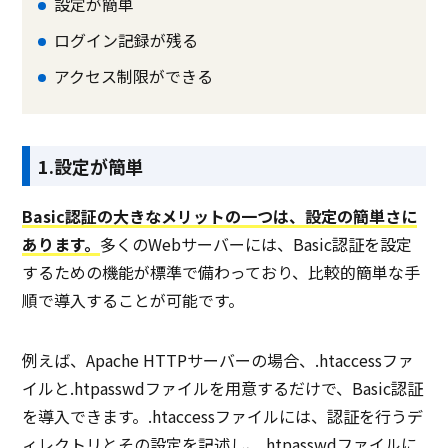
設定が簡単
ログイン記録が残る
なし
PCブラウザ
PCブ
推奨環境
アクセス制限ができる
ンブ
電話 /
メール /
チャット
電話 /
メール /
チャット
電話 /
サポート
1.設定が簡単
/
/
/
Basic認証の大きなメリットの一つは、設定の簡単さに
あります。
多くのWebサーバーには、Basic認証を設定
するための機能が標準で備わっており、比較的簡単な手
順で導入することが可能です。
例えば、Apache HTTPサーバーの場合、.htaccessファ
イルと.htpasswdファイルを用意するだけで、Basic認証
を導入できます。.htaccessファイルには、認証を行うデ
ィレクトリとその設定を記述し、.htpasswdファイルに