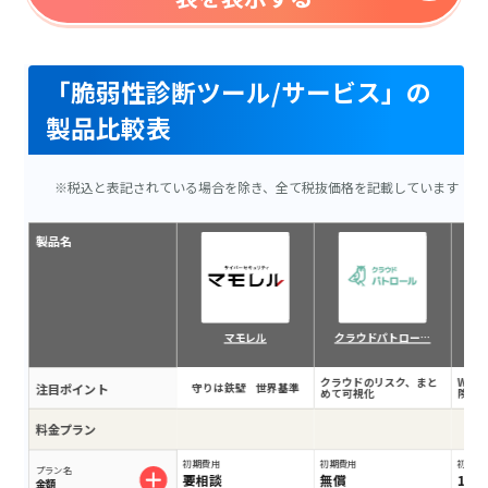
「脆弱性診断ツール/サービス」の
製品比較表
※税込と表記されている場合を除き、全て税抜価格を記載しています
製品名
マモレル
クラウドパトロー…
クラウドのリスク、まと
Web
注目ポイント
守りは鉄壁 世界基準
めて可視化
険
料金プラン
初期費用
初期費用
初期費
プラン名
要相談
無償
10
金額