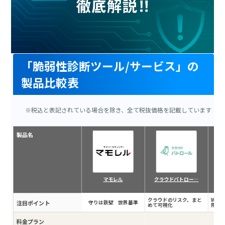
「脆弱性診断ツール/サービス」の
製品比較表
※税込と表記されている場合を除き、全て税抜価格を記載しています
製品名
マモレル
クラウドパトロー…
クラウドのリスク、まと
Web
注目ポイント
守りは鉄壁 世界基準
めて可視化
険
料金プラン