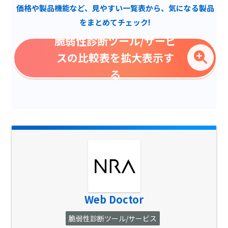
価格や製品機能など、見やすい一覧表から、気になる製品
グラスボックス診断
をまとめてチェック!
クラウド診断
脆弱性診断ツール/サービ
プラットフォーム診断
スの比較表を拡大表示す
スマホアプリ（iOS・
る
Android）診断
Webアプリケーション診断
デスクトップアプリ診断
SSL設定
ドメイン設定
オープンリダイレクタ
X-Frame-Optionsヘッダ
の未設定
Web Doctor
サーバ設定
脆弱性診断ツール/サービス
X-Content-Type-Options