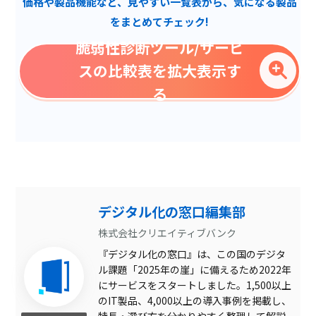
価格や製品機能など、見やすい一覧表から、気になる製品
グラスボックス診断
をまとめてチェック!
クラウド診断
脆弱性診断ツール/サービ
プラットフォーム診断
スの比較表を拡大表示す
スマホアプリ（iOS・
る
Android）診断
Webアプリケーション診断
デスクトップアプリ診断
SSL設定
ドメイン設定
デジタル化の窓口編集部
オープンリダイレクタ
株式会社クリエイティブバンク
X-Frame-Optionsヘッダ
『デジタル化の窓口』は、この国のデジタ
の未設定
ル課題「2025年の崖」に備えるため2022年
サーバ設定
にサービスをスタートしました。1,500以上
のIT製品、4,000以上の導入事例を掲載し、
X-Content-Type-Options
ヘッダの未設定
特長・選び方を分かりやすく整理して解説