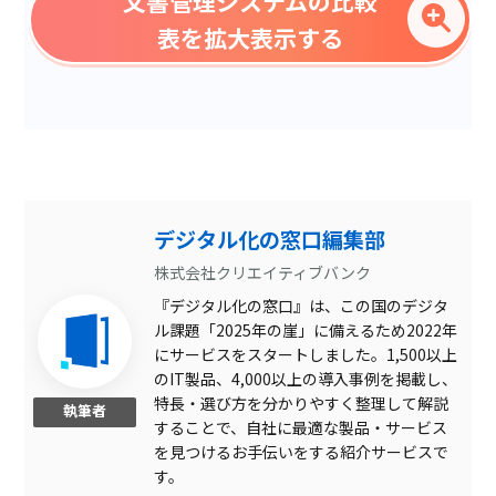
文書管理システムの比較
文書編集
表を拡大表示する
CSVファイル出力
ライフサイクル管理
いいね・コメント機能
OCR登録
変更履歴記録
デジタル化の窓口編集部
属性登録
株式会社クリエイティブバンク
『デジタル化の窓口』は、この国のデジタ
属性検索
ル課題「2025年の崖」に備えるため2022年
レポート機能
にサービスをスタートしました。1,500以上
のIT製品、4,000以上の導入事例を掲載し、
ISO文書管理
特長・選び方を分かりやすく整理して解説
執筆者
することで、自社に最適な製品・サービス
自動アーカイブ
を見つけるお手伝いをする紹介サービスで
アクセス制限
す。