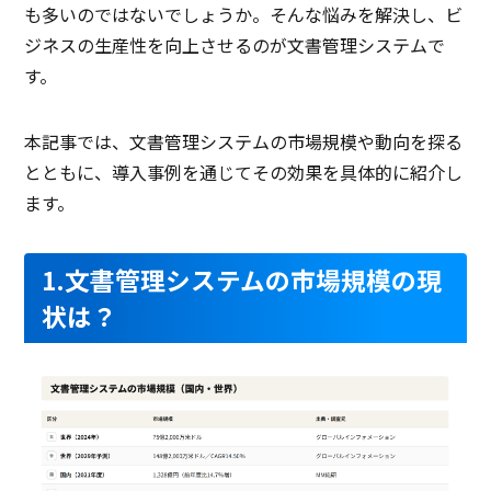
も多いのではないでしょうか。そんな悩みを解決し、ビ
PCブラウザ
スマートフォ
PCブラウザ
PCブ
推奨環境
ンブラウザ
ジネスの生産性を向上させるのが文書管理システムで
す。
電話 /
メール /
チャット
電話 /
メール /
チャット
電話 /
サポート
/
/
/
本記事では、文書管理システムの市場規模や動向を探る
とともに、導入事例を通じてその効果を具体的に紹介し
ます。
1.文書管理システムの市場規模の現
状は？