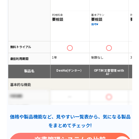
利用料金
基本プラン
利用料
要相談
要相談
要相
備考
無料トライアル
1年
制限なし
3ヵ月
最低利用期間
製品名
DenHo(デンホー）
OPTiM 文書管理 with
AI…
基本的な機能
外部連携
あいまい検索
価格や製品機能など、見やすい一覧表から、気になる製品
ドラッグ&ドロップ登録
をまとめてチェック!
ワークフロー管理