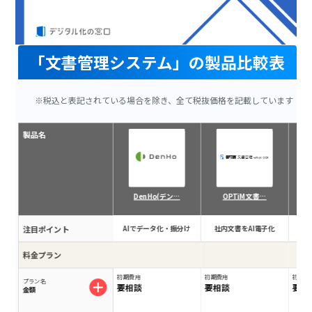
「文書管理システム」の製品比較表
※税込と表記されている場合を除き、全て税抜価格を記載しています
製品名
DenHo(デン…
OPTiM 文書…
注目ポイント
AIでデータ化・振分け
社内文書をAI電子化
読
料金プラン
初期費用
初期費用
初期費
プラン名
要相談
要相談
要相
金額