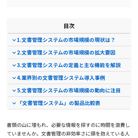
動画共有
ログイン連携
目次
ページ閲覧者表示
1.文書管理システムの市場規模の現状は？
モバイル利用
2.文書管理システムの市場規模の拡大要因
製品名
DenHo(デンホー）
OPTiM 文書管理 with
AI…
3.文書管理システムの定義と主な機能を解説
サービス資料
4.業界別の文書管理システム導入事例
無料ダウンロード
5.文書管理システムの市場規模の動向に注目
「文書管理システム」の製品比較表
資料ダウンロード
資料ダウンロード
クラウド型ソフト
クラウド型ソフト
クラ
ソフト種別
プレ
書類の山に埋もれ、必要な情報を探すのに時間を浪費し
ていませんか。文書管理の非効率さに頭を抱えている人