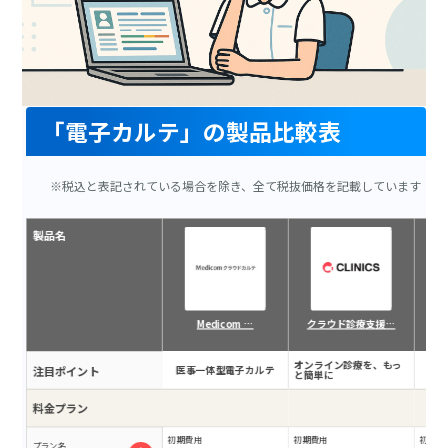
「電子カルテ」の製品比較表
※税込と表記されている場合を除き、全て税抜価格を記載しています
製品名
Medicom …
クラウド診療支援…
オンライン診療を、もっ
注目ポイント
医事一体型電子カルテ
充
と簡単に
料金プラン
初期費用
初期費用
初期費
プラン名