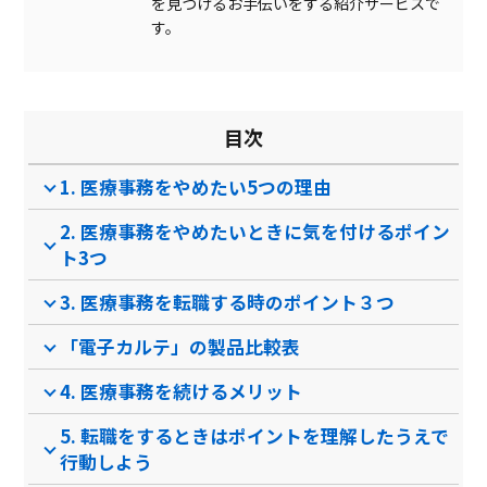
を見つけるお手伝いをする紹介サービスで
手書き入力
す。
処置行為自動学習
ToDoリスト
目次
マルチデバイス対応
1. 医療事務をやめたい5つの理由
ケアプラン作成
2. 医療事務をやめたいときに気を付けるポイン
予約機能
ト3つ
製品名
Medicom クラウドカル
クラウド診療支援システ
Medi
テ
ムCLINIC…
3. 医療事務を転職する時のポイント３つ
サービス資料
「電子カルテ」の製品比較表
無料ダウンロード
4. 医療事務を続けるメリット
5. 転職をするときはポイントを理解したうえで
資料ダウンロード
資料ダウンロード
行動しよう