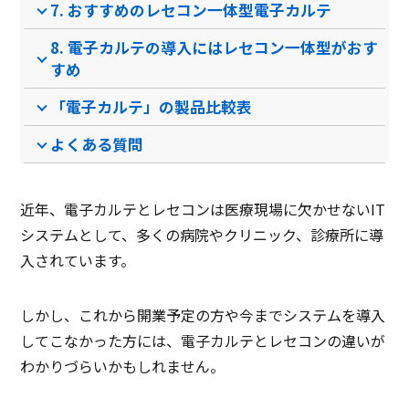
7. おすすめのレセコン一体型電子カルテ
クラウド型ソフト
クラウド型ソフト
クラ
ソフト種別
8. 電子カルテの導入にはレセコン一体型がおす
すめ
PCブラウザ
スマートフォ
PCブラウザ
PCブ
推奨環境
ンブラウザ
「電子カルテ」の製品比較表
よくある質問
電話 /
メール /
チャット
電話 /
メール /
チャット
電話 /
サポート
/
/
/
近年、電子カルテとレセコンは医療現場に欠かせないIT
システムとして、多くの病院やクリニック、診療所に導
入されています。
しかし、これから開業予定の方や今までシステムを導入
してこなかった方には、電子カルテとレセコンの違いが
わかりづらいかもしれません。