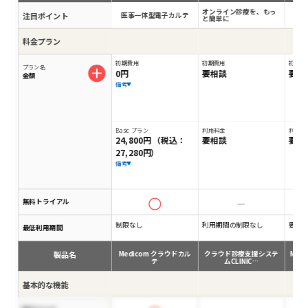
オンライン診療を、もっ
注目ポイント
医事一体型電子カルテ
充
と簡単に
料金プラン
初期費用
初期費用
初期費
プラン名
0円
要相談
要相
金額
備考
Basic プラン
利用料金
利用料
24,800円 （税込：
要相談
要相
27,280円）
備考
無料トライアル
制限なし
利用期間の制限なし
要相
最低利用期間
製品名
Medicom クラウドカル
クラウド診療支援システ
Medi
テ
ムCLINIC…
基本的な機能