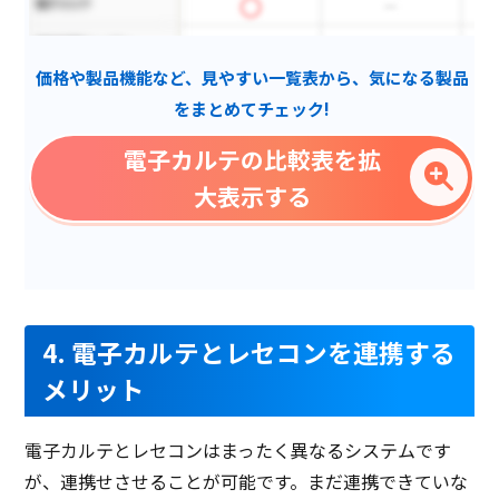
電子カルテ
検査結果ビューアー
価格や製品機能など、見やすい一覧表から、気になる製品
診療システム切替
をまとめてチェック!
処方監査
電子カルテの比較表を拡
手書き入力
大表示する
処置行為自動学習
ToDoリスト
マルチデバイス対応
ケアプラン作成
4. 電子カルテとレセコンを連携する
メリット
院内連絡
予約機能
電子カルテとレセコンはまったく異なるシステムです
プロブレム記録
が、連携せさせることが可能です。まだ連携できていな