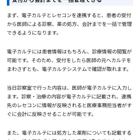
まず、電子カルテとレセコンを連携すると、患者の受付
資料ダウンロード
資料ダウンロード
から医師による診察、薬の処方、会計までを一括で管理
できるようになります。
クラウド型ソフト
クラウド型ソフト
クラ
ソフト種別
電子カルテには患者情報はもちろん、診療情報の閲覧が
可能です。そのため、受付をしたら医師の元へカルテを
PCブラウザ
スマートフォ
PCブラウザ
PCブ
推奨環境
ンブラウザ
まわさずとも、電子カルテシステムで確認が取れます。
当日診察室で行った内容は、医師が電子カルテに入力し
電話 /
メール /
チャット
電話 /
メール /
チャット
電話 /
サポート
/
/
/
ます。診察・治療の内容が電子カルテに記載され、連携
先のレセコンに情報が反映されると医療事務担当者がす
ぐに会計に反映させることが可能です。
また、電子カルテには処方した薬剤についても記載する