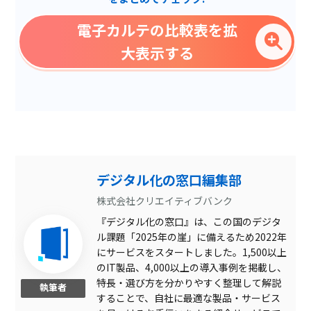
処方監査
電子カルテの比較表を拡
手書き入力
大表示する
処置行為自動学習
ToDoリスト
マルチデバイス対応
ケアプラン作成
院内連絡
デジタル化の窓口編集部
予約機能
株式会社クリエイティブバンク
『デジタル化の窓口』は、この国のデジタ
プロブレム記録
ル課題「2025年の崖」に備えるため2022年
訪問スケジュール管理
にサービスをスタートしました。1,500以上
のIT製品、4,000以上の導入事例を掲載し、
適応・禁忌チェック
特長・選び方を分かりやすく整理して解説
執筆者
することで、自社に最適な製品・サービス
診療・投薬履歴管理