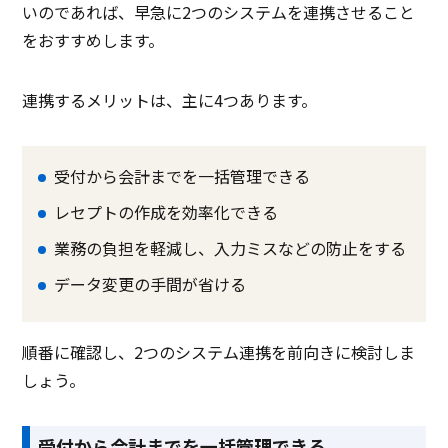
いのであれば、早急に2つのシステムを連携させること
訪問スケジュール管理
をおすすめします。
適応・禁忌チェック
診療・投薬履歴管理
連携するメリットは、主に4つあります。
院内検査項目管理
文書管理
受付から会計までを一括管理できる
カルテ編集
レセプトの作成を効率化できる
レセプト対応
業務の負担を軽減し、入力ミスなどの防止をする
データ連携
データ変更の手間が省ける
実施歴参照機能
順番に確認し、2つのシステム連携を前向きに検討しま
製品名
Medicom クラウドカル
クラウド診療支援システ
Medi
テ
ムCLINIC…
しょう。
サービス資料
無料ダウンロード
受付から会計までを一括管理できる