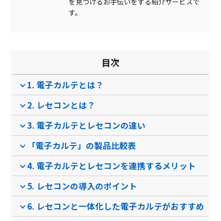
を見つけるお手伝いをする紹介サービスで
院内検査項目管理
す。
文書管理
カルテ編集
目次
レセプト対応
1. 電子カルテとは？
データ連携
2. レセコンとは？
実施歴参照機能
製品名
Medicom クラウドカル
クラウド診療支援システ
Medi
3. 電子カルテとレセコンの違い
テ
ムCLINIC…
「電子カルテ」の製品比較表
サービス資料
無料ダウンロード
4. 電子カルテとレセコンを連携するメリット
5. レセコンの導入のポイント
6. レセコンと一体化した電子カルテがおすすめ
資料ダウンロード
資料ダウンロード