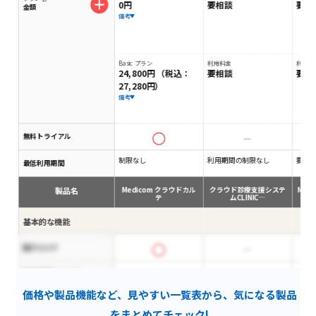
0円
要相談
要相
金額
備考
Basic プラン
利用料金
利用料
24,800円 （税込：
要相談
要相
27,280円）
備考
無料トライアル
制限なし
利用期間の制限なし
要相
最低利用期間
製品名
Medicom クラウドカル
クラウド診療支援システ
Medi
テ
ムCLINIC…
基本的な機能
電子カルテ
検査結果ビューアー
価格や製品機能など、見やすい一覧表から、気になる製品
診療システム切替
をまとめてチェック!