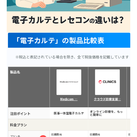
「電子カルテ」の製品比較表
※税込と表記されている場合を除き、全て税抜価格を記載しています
製品名
Medicom …
クラウド診療支援…
オンライン診療を、もっ
注目ポイント
医事一体型電子カルテ
充
と簡単に
料金プラン
初期費用
初期費用
初期費
プラン名