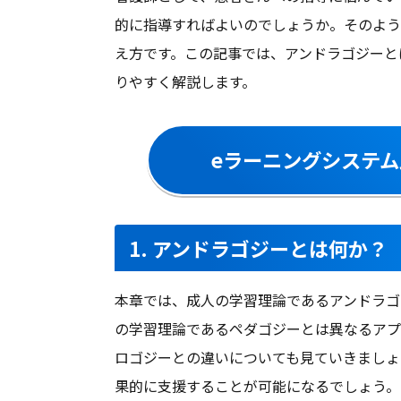
購入版
的に指導すればよいのでしょうか。そのよう
家族管理
え方です。この記事では、アンドラゴジーと
シングルサインオン
りやすく解説します。
Dos/DDos攻撃防御
グラスボックス診断
eラーニングシステム
SSL証明
ノイズキャンセリング
1. アンドラゴジーとは何か？
評価・レビュー集計
オープンリダイレクタ
本章では、成人の学習理論であるアンドラゴ
クローキング防御
の学習理論であるペダゴジーとは異なるアプ
Web会議システムあり
ロゴジーとの違いについても見ていきましょ
ディベート投稿
果的に支援することが可能になるでしょう。