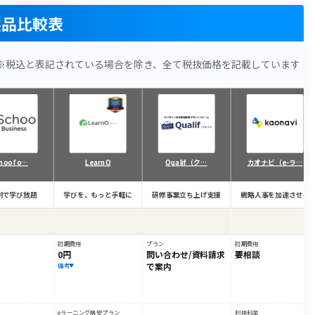
製品比較表
※税込と表記されている場合を除き、全て税抜価格を記載しています
hoo fo…
LearnO
Qualif（ク…
カオナビ（e-ラ…
制で学び放題
学びを、もっと手軽に
研修事業立ち上げ支援
戦略人事を加速させる
初期費用
プラン
初期費用
0円
問い合わせ/資料請求
要相談
で案内
備考
eラーニング格安プラン
利用料金