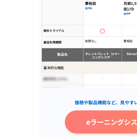
要相談
月額1,5
抜)/ID
備考
備考
無料トライアル
制限なし
要相談
最低利用期間
製品名
タレントパレット（eラー
Schoo 
ニングシステ…
基本的な機能
歯科予約システム
脆弱性診断ツール
価格や製品機能など、見やす
技術サポート
インターネット接続不要
eラーニングシ
ITスキル科目
レポート機能