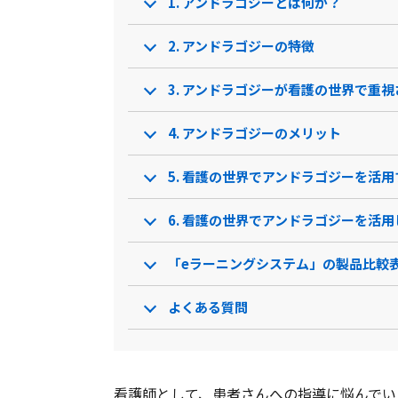
1. アンドラゴジーとは何か？
オンライン試験対応
クロスサイトスクリプティ
2. アンドラゴジーの特徴
ング
オールインワンモード
3. アンドラゴジーが看護の世界で重
Q&A機能
4. アンドラゴジーのメリット
他システム連携
インジェクション攻撃防御
5. 看護の世界でアンドラゴジーを活
クリップアート
6. 看護の世界でアンドラゴジーを活
帳票出力
「eラーニングシステム」の製品比較
ボット遮断
よくある質問
独自フォント
研修管理
クラウド診断
看護師として、患者さんへの指導に悩んでい