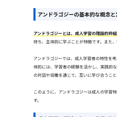
クッキー保護
アンドラゴジーの基本的な概念と
メールシステムあり
レポート提出
アンドラゴジーとは、成人学習の理論的枠組
予約リマインド自動通知
持ち、主体的に学ぶことが特徴です。また、
クラウド保存可
多言語対応
アンドラゴジーでは、成人学習者の特性を考
オリジナルコンテンツ作成
体的には、学習者の経験を活かし、実践的な
診察券アプリ
の対話や協働を通じて、互いに学び合うこと
特定URL除外
このように、アンドラゴジーは成人の学習特
マルチデバイス対応
す。
テスト作成
電話自動応答システム