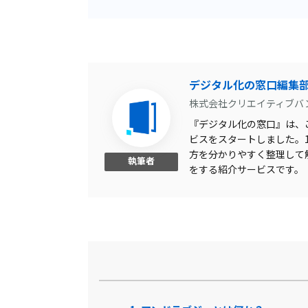
月額制
ビジネスマナー科目
ログ機能
デジタル化の窓口編集
株式会社クリエイティブバ
コースカスタマイズ可
『デジタル化の窓口』は、こ
ビジネススキル科目
ビスをスタートしました。1,
方を分かりやすく整理して
モニタリング
執筆者
をする紹介サービスです。
ライブ配信可
セキュリティ科目
ゼロデイ防御
zoom連携
AI不正防止機能