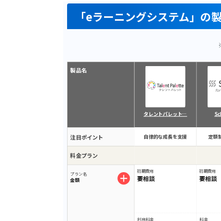
「eラーニングシステム」の
製品名
タレントパレット…
Sc
注目ポイント
自律的な成長を支援
定額
料金プラン
初期費用
初期費用
プラン名
要相談
要相談
金額
利用料金
料金