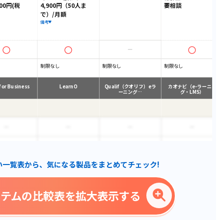
00円(税
4,900円（50人ま
要相談
で）/月額
備考
制限なし
制限なし
制限なし
for Business
LearnO
Qualif（クオリフ）eラ
カオナビ（e-ラーニン
ーニング…
グ・LMS）
い一覧表から、気になる製品をまとめてチェック!
ステムの比較表を拡大表示する