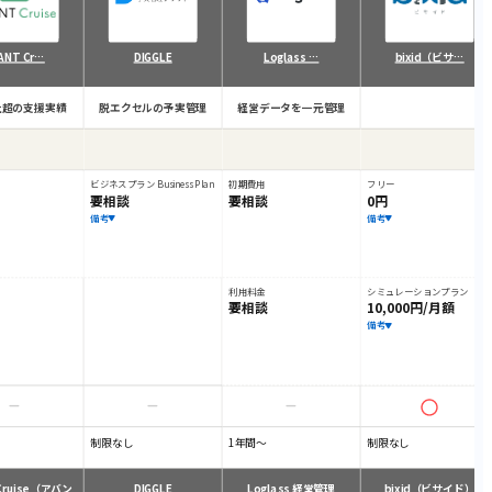
ANT Cr…
DIGGLE
Loglass …
bixid（ビサ…
0社超の支援実績
脱エクセルの予実管理
経営データを一元管理
ビジネスプラン Business Plan
初期費用
フリー
要相談
要相談
0円
備考
備考
利用料金
シミュレーションプラン
要相談
10,000円/月額
備考
制限なし
1年間～
制限なし
 Cruise（アバン
DIGGLE
Loglass 経営管理
bixid（ビサイド）