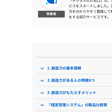
『デジタル化の窓口』は、こ
オフィスソフト連携
ビスをスタートしました。1,
方を分かりやすく整理して
連結会計
執筆者
をする紹介サービスです。
マトリクス分析
通貨設定
ダッシュボード機能
相殺消去
専門用語の解説動画あり
1. 創造力の基本理解
Excelライク仕様
マルチデバイス対応
2. 創造力がある人の特徴6つ
サプライチェーン管理
3. 創造力がもたらすメリット
製品名
kpiee（ケイピー）
AVANT
「経営管理システム」の製品比較表
サービス資料