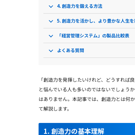
4. 創造力を鍛える方法
無料ダウンロード
5. 創造力を活かし、より豊かな人生
資料ダウンロード
資料
「経営管理システム」の製品比較表
クラウド型ソフト
クラウ
ソフト種別
よくある質問
PCブラウザ
スマートフォ
PCブラウ
推奨環境
ンブラウザ
「創造力を発揮したいけれど、どうすれば良
と悩んでいる人も多いのではないでしょうか
電話 /
メール /
チャット
電話 /
メ
サポート
はありません。本記事では、創造力とは何か
/
/
て解説します。
1. 創造力の基本理解