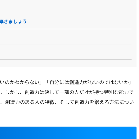
を築きましょう
ダウンロード
資料ダウンロード
資料ダウンロード
ド型ソフト
クラウド型ソフト
クラウド型ソフト
クラウド型ソフト
ザ
PCブラウザ
PCブラウザ
PCブラウザ
iOSアプリ
Androidアプリ
いのかわからない」「自分には創造力がないのではないか」
。しかし、創造力は決して一部の人だけが持つ特別な能力で
ール /
チャット
電話 /
メール /
チャット
電話 /
メール /
チャット
電話 /
メール /
チャット
、創造力のある人の特徴、そして創造力を鍛える方法につい
/
/
/