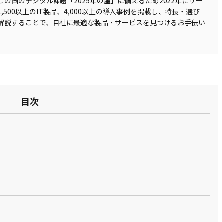
の国のデジタル課題「2025年の崖」に備えるため2022年にサー
500以上のIT製品、4,000以上の導入事例を掲載し、特長・選び
解説することで、自社に最適な製品・サービスを見つけるお手伝い
目次
 Cruise（アバン
DIGGLE
Loglass 経営管理
bixid（ビサイド）
トク…