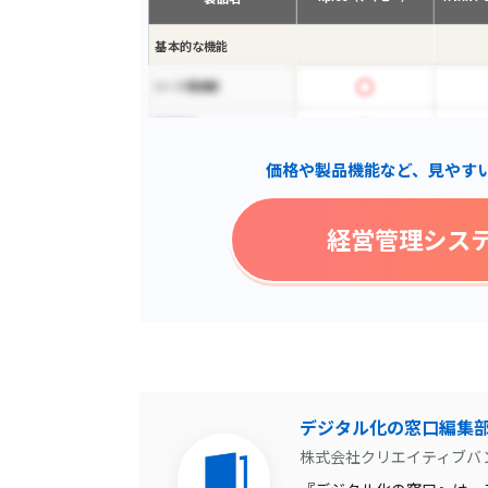
基本的な機能
シート間連携
予実突合
価格や製品機能など、見やす
現金管理
オートメーション機能
経営管理シス
タイムマシン機能
差異分析機能
高速オンメモリ集計
ファイル自動配布
集約レベル入力
デジタル化の窓口編集
株式会社クリエイティブバ
人材データ活用