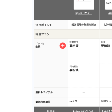
kpiee（ケイ…
AV
注目ポイント
経営管理の負担を解決
1,20
料金プラン
初期費用
料金
プラン名
要相談
要相談
金額
利用料金
要相談
無料トライアル
12ヶ月
制限なし
最低利用期間
製品名
kpiee（ケイピー）
AVANT