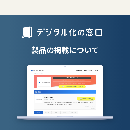
レポート提出
リファラル採
予約リマインド自動通知
人材派遣管理
Dos/DDos攻撃防御
授業支援シス
クラウド保存可
オリジナルコンテンツ作成
製品の掲載について
診察券アプリ
特定URL除外
マルチデバイス対応
テスト作成
インジェクション攻撃防御
製品名
タレントパレット（eラー
Schoo for Business
ニングシステ…
サービス資料