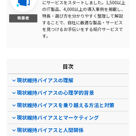
レポート機能
にサービスをスタートしました。1,500以上
のIT製品、4,000以上の導入事例を掲載し、
月額制
特長・選び方を分かりやすく整理して解説
執筆者
することで、自社に最適な製品・サービス
ビジネスマナー科目
を見つけるお手伝いをする紹介サービスで
コースカスタマイズ可
す。
永続版
ビジネススキル科目
目次
モニタリング
現状維持バイアスの理解
ライブ配信可
現状維持バイアスの心理学的背景
セキュリティ科目
ゼロデイ防御
現状維持バイアスを乗り越える方法と対策
インターネット接続不要
現状維持バイアスとマーケティング
AI不正防止機能
現状維持バイアスと人間関係