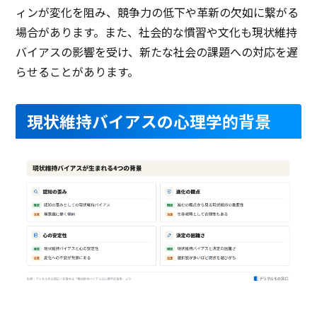
ィンが変化を阻み、競争力の低下や革新の欠如に繋がる
製品名
タレントパレット（eラー
Schoo for Business
ニングシステ…
場合があります。また、社会的な慣習や文化も現状維持
サービス資料
バイアスの影響を受け、新たな社会の課題への対応を遅
らせることがあります。
無料ダウンロード
現状維持バイアスの心理学的背景
資料ダウンロード
資料ダウンロード
クラウド型ソフト
クラウド型ソフト
クラ
ソフト種別
PCブラウザ
スマートフォ
PCブラウザ
スマートフォ
PCブ
推奨環境
ンブラウザ
ンブラウザ
iOSアプリ
ンブ
Androidアプリ
電話 /
メール /
チャット
電話 /
メール /
チャット
電話 /
サポート
/
/
/