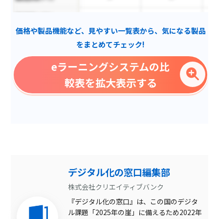
歯科予約システム
価格や製品機能など、見やすい一覧表から、気になる製品
クリップアート
をまとめてチェック!
ログ機能
eラーニングシステムの比
多言語対応
較表を拡大表示する
シグネチャ自動更新
常時最新版
多言語対応
家族管理
オンライン試験対応
デジタル化の窓口編集部
購入版
株式会社クリエイティブバンク
『デジタル化の窓口』は、この国のデジタ
ITスキル科目
ル課題「2025年の崖」に備えるため2022年