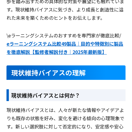
歩を踏み出すための具体的な対策や展望にも触れていま
クラウド診断
す。現状維持バイアスに気づき、より成長と創造性に溢
ダッシュボード管理
れた未来を築くためのヒントをお伝えします。
技術サポート
\eラーニングシステムのおすすめを専門家が徹底比較/
シングルサインオン
eラーニングシステム比較49製品｜目的や特徴別に製品
グラスボックス診断
を徹底解説【監修者解説付き｜2025年最新版】
SSL証明
現状維持バイアスの理解
ノイズキャンセリング
評価・レビュー集計
オープンリダイレクタ
現状維持バイアスとは何か？
Web会議システムあり
現状維持バイアスとは、人々が新たな情報やアイデアよ
帳票出力
りも既存の状態を好み、変化を避ける傾向の心理現象で
す。新しい選択肢に対して否定的になり、安定感や安心
ディベート投稿