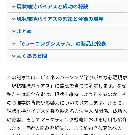
zoom連携
現状維持バイアスと成功の秘訣
クロスサイトスクリプティ
ング
現状維持バイアスの対策と今後の展望
オールインワンモード
まとめ
Q&A機能
「eラーニングシステム」の製品比較表
他システム連携
よくある質問
モバイル端末対応
電話自動応答システム
この記事では、ビジネスパーソンが陥りがちな心理現象
IPアドレス拒否
「現状維持バイアス」に焦点を当てて解説します。なぜ
私たちは変化を避け、現状を維持しようとするのか、そ
クローキング防御
の心理学的背景や影響力について探求します。さらに、
ボット遮断
現状維持バイアスを乗り越える方法や人間関係、成功へ
独自フォント
の影響、そしてマーケティング戦略における応用も紹介
します。読者の悩みを解決し、より前向きな変化への一
研修管理