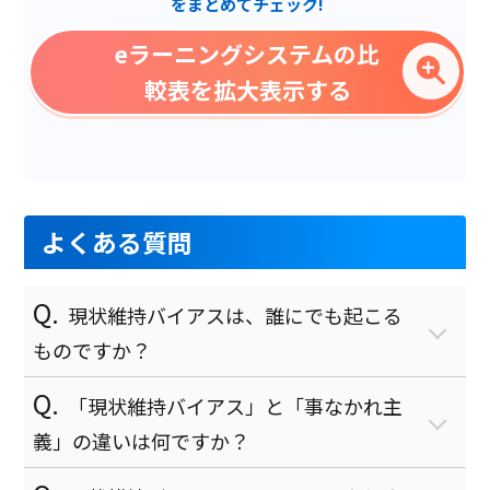
をまとめてチェック!
ログ機能
eラーニングシステムの比
多言語対応
較表を拡大表示する
シグネチャ自動更新
常時最新版
多言語対応
家族管理
よくある質問
オンライン試験対応
現状維持バイアスは、誰にでも起こる
購入版
ものですか？
ITスキル科目
レポート機能
「現状維持バイアス」と「事なかれ主
義」の違いは何ですか？
月額制
ビジネスマナー科目