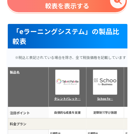
較表を表示する
「eラーニングシステム」の製品比
較表
※税込と表記されている場合を除き、全て税抜価格を記載しています
製品名
タレントパレット…
Schoo fo…
注目ポイント
自律的な成長を支援
定額制で学び放題
学
料金プラン
初期費用
初期費用
初期費