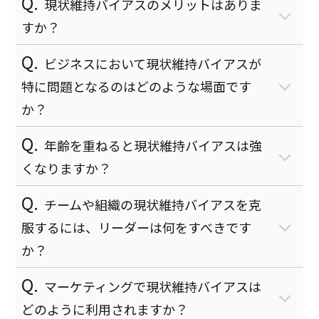
現状維持バイアスのメリットはありま
コースカスタマイズ可
すか？
永続版
ビジネスにおいて現状維持バイアスが
ビジネススキル科目
特に問題となるのはどのような場面です
モニタリング
か？
ライブ配信可
年齢を重ねると現状維持バイアスは強
セキュリティ科目
くなりますか？
ゼロデイ防御
チームや組織の現状維持バイアスを克
インターネット接続不要
服するには、リーダーは何をすべきです
AI不正防止機能
か？
zoom連携
マーケティングで現状維持バイアスは
クロスサイトスクリプティ
ング
どのように利用されますか？
オールインワンモード