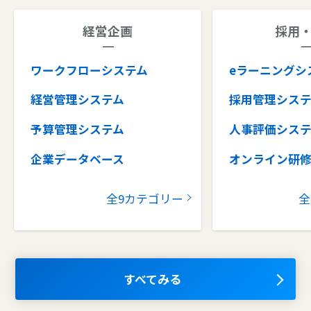
技術サポート
経営企画
採用
シングルサインオン
グラスボックス診断
ワークフローシステム
eラーニングシ
SSL証明
経営管理システム
採用管理シス
ノイズキャンセリング
予算管理システム
人事評価シス
評価・レビュー集計
企業データベース
オンライン研
オープンリダイレクタ
Web会議システムあり
グループウェア
健康管理シス
全9カテゴリー
全
帳票出力
コラボレーションツール
タレントマネ
ム
ディベート投稿
ナレッジマネジメントツール
OKRツール
クッキー保護
AIツール
すべてみる
メールシステムあり
離職防止ツー
エンタープライズサーチ