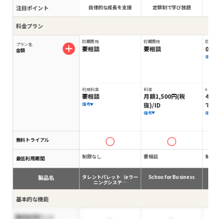
注目ポイント
自律的な成長を支援
定額制で学び放題
学
料金プラン
初期費用
初期費用
初期費
プラン名
要相談
要相談
0円
金額
備考
利用料金
料金
eラー
要相談
月額1,500円(税
4,9
抜)/ID
で）
備考
備考
備考
無料トライアル
制限なし
要相談
制限
最低利用期間
製品名
タレントパレット（eラー
Schoo for Business
ニングシステ…
基本的な機能
脆弱性診断ツール