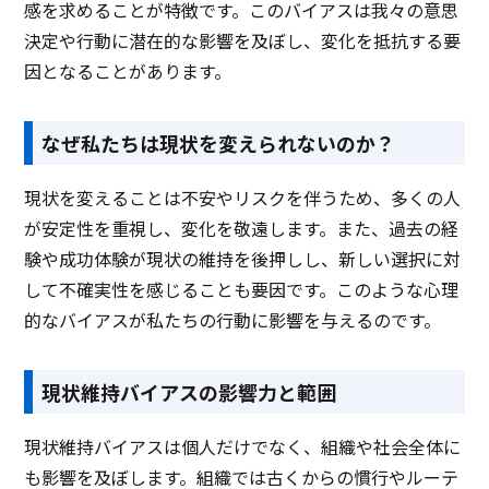
感を求めることが特徴です。このバイアスは我々の意思
クッキー保護
決定や行動に潜在的な影響を及ぼし、変化を抵抗する要
メールシステムあり
因となることがあります。
レポート提出
なぜ私たちは現状を変えられないのか？
予約リマインド自動通知
Dos/DDos攻撃防御
現状を変えることは不安やリスクを伴うため、多くの人
が安定性を重視し、変化を敬遠します。また、過去の経
クラウド保存可
験や成功体験が現状の維持を後押しし、新しい選択に対
オリジナルコンテンツ作成
して不確実性を感じることも要因です。このような心理
診察券アプリ
的なバイアスが私たちの行動に影響を与えるのです。
特定URL除外
現状維持バイアスの影響力と範囲
マルチデバイス対応
テスト作成
現状維持バイアスは個人だけでなく、組織や社会全体に
も影響を及ぼします。組織では古くからの慣行やルーテ
インジェクション攻撃防御