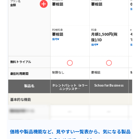
プラン名
要相談
要相談
0円
金額
備考
利用料金
料金
eラー
要相談
月額1,500円(税
4,9
抜)/ID
で）
備考
備考
備考
無料トライアル
制限なし
要相談
制限
最低利用期間
製品名
タレントパレット（eラー
Schoo for Business
ニングシステ…
基本的な機能
脆弱性診断ツール
歯科予約システム
価格や製品機能など、見やすい一覧表から、気になる製品
クリップアート