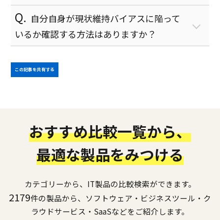
自分自身が現状維持バイアスに陥って
Q&A機能
いるか確認する方法はありますか？
他システム連携
モバイル端末対応
この記事を共有する
電話自動応答システム
IPアドレス拒否
クローキング防御
おすすめ比較一覧から、
ボット遮断
独自フォント
最適な製品をみつける
研修管理
カテゴリーから、IT製品の比較検索ができます。
クラウド診断
2179
件の製品から、ソフトウェア・ビジネスツール・ク
ダッシュボード管理
ラウドサービス・SaaSなどをご紹介します。