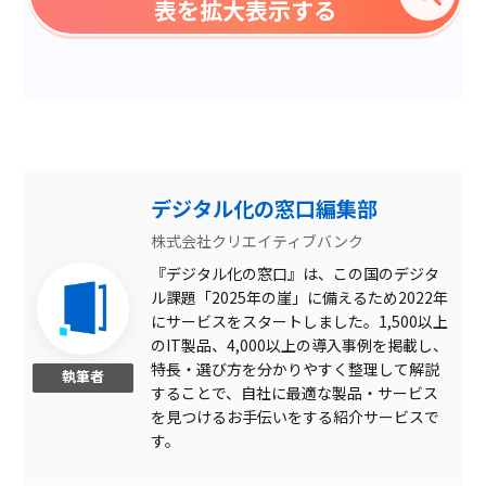
表を拡大表示する
専門用語の解説動画あり
Excelライク仕様
マルチデバイス対応
オフィスソフト連携
サプライチェーン管理
デジタル化の窓口編集部
人材データ活用
株式会社クリエイティブバンク
『デジタル化の窓口』は、この国のデジタ
現金管理
ル課題「2025年の崖」に備えるため2022年
オートメーション機能
にサービスをスタートしました。1,500以上
のIT製品、4,000以上の導入事例を掲載し、
タイムマシン機能
特長・選び方を分かりやすく整理して解説
執筆者
することで、自社に最適な製品・サービス
差異分析機能
を見つけるお手伝いをする紹介サービスで
高速オンメモリ集計
す。
ファイル自動配布