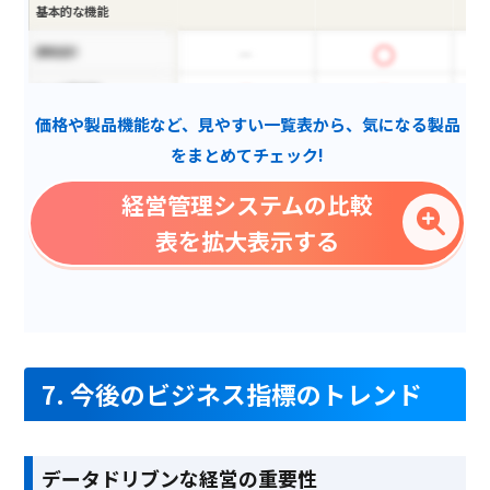
基本的な機能
連結会計
シート間連携
価格や製品機能など、見やすい一覧表から、気になる製品
通貨設定
をまとめてチェック!
ダッシュボード機能
経営管理システムの比較
相殺消去
表を拡大表示する
専門用語の解説動画あり
Excelライク仕様
マルチデバイス対応
オフィスソフト連携
7. 今後のビジネス指標のトレンド
サプライチェーン管理
人材データ活用
データドリブンな経営の重要性