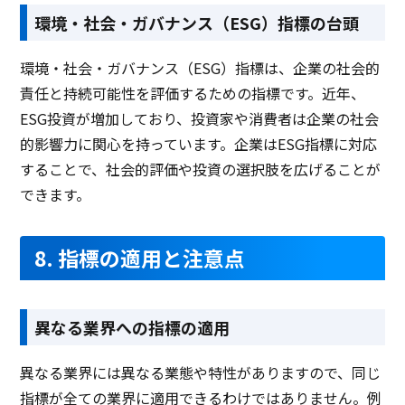
環境・社会・ガバナンス（ESG）指標の台頭
環境・社会・ガバナンス（ESG）指標は、企業の社会的
資料ダウンロード
資料ダウンロード
責任と持続可能性を評価するための指標です。近年、
クラウド型ソフト
クラウド型ソフト
クラ
ソフト種別
ESG投資が増加しており、投資家や消費者は企業の社会
的影響力に関心を持っています。企業はESG指標に対応
することで、社会的評価や投資の選択肢を広げることが
PCブラウザ
スマートフォ
PCブラウザ
PCブ
推奨環境
できます。
ンブラウザ
8. 指標の適用と注意点
電話 /
メール /
チャット
電話 /
メール /
チャット
電話 /
サポート
/
/
/
異なる業界への指標の適用
異なる業界には異なる業態や特性がありますので、同じ
指標が全ての業界に適用できるわけではありません。例