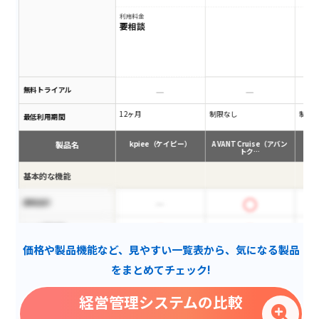
利用料金
要相談
無料トライアル
12ヶ月
制限なし
制限
最低利用期間
製品名
kpiee（ケイピー）
AVANT Cruise（アバン
トク…
基本的な機能
連結会計
シート間連携
価格や製品機能など、見やすい一覧表から、気になる製品
通貨設定
をまとめてチェック!
ダッシュボード機能
経営管理システムの比較
相殺消去