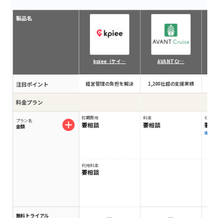
製品名
kpiee（ケイ…
AVANT Cr…
注目ポイント
経営管理の負担を解決
1,200社超の支援実績
脱
料金プラン
初期費用
料金
ビジネスプ
プラン名
要相談
要相談
要相
金額
備考
利用料金
要相談
無料トライアル