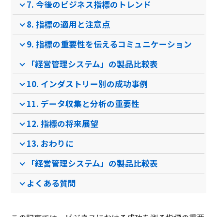
ンブラウザ
7. 今後のビジネス指標のトレンド
8. 指標の適用と注意点
電話 /
メール /
チャット
電話 /
メール /
チャット
電話 /
サポート
9. 指標の重要性を伝えるコミュニケーション
/
/
/
「経営管理システム」の製品比較表
10. インダストリー別の成功事例
11. データ収集と分析の重要性
12. 指標の将来展望
13. おわりに
「経営管理システム」の製品比較表
よくある質問