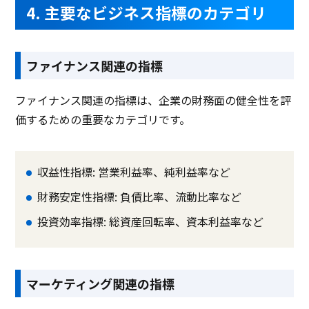
オフィスソフト連携
4. 主要なビジネス指標のカテゴリ
サプライチェーン管理
人材データ活用
ファイナンス関連の指標
現金管理
ファイナンス関連の指標は、企業の財務面の健全性を評
オートメーション機能
価するための重要なカテゴリです。
タイムマシン機能
差異分析機能
収益性指標: 営業利益率、純利益率など
高速オンメモリ集計
財務安定性指標: 負債比率、流動比率など
ファイル自動配布
投資効率指標: 総資産回転率、資本利益率など
集約レベル入力
予実突合
マーケティング関連の指標
マトリクス分析