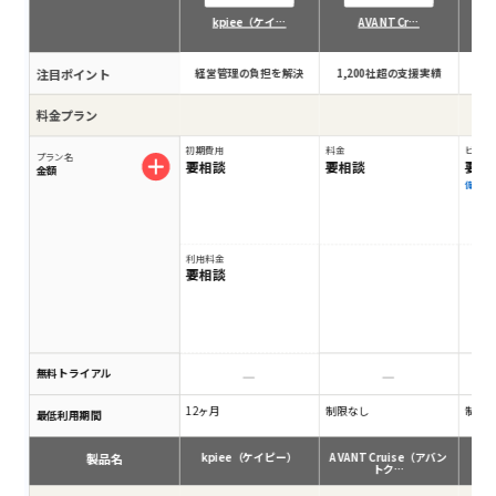
kpiee（ケイ…
AVANT Cr…
注目ポイント
経営管理の負担を解決
1,200社超の支援実績
脱
料金プラン
初期費用
料金
ビジネスプ
プラン名
要相談
要相談
要相
金額
備考
利用料金
要相談
無料トライアル
12ヶ月
制限なし
制限
最低利用期間
製品名
kpiee（ケイピー）
AVANT Cruise（アバン
トク…