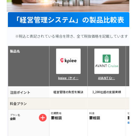
「経営管理システム」の製品比較表
※税込と表記されている場合を除き、全て税抜価格を記載しています
製品名
kpiee（ケイ…
AVANT Cr…
注目ポイント
経営管理の負担を解決
1,200社超の支援実績
脱
料金プラン
初期費用
料金
ビジネスプ
プラン名
要相談
要相談
要相
金額
備考