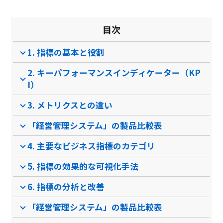
集約レベル入力
目次
予実突合
1. 指標の基本と役割
マトリクス分析
2. キーパフォーマンスインディケーター（KP
製品名
kpiee（ケイピー）
AVANT Cruise（アバン
トク…
I）
サービス資料
3. メトリクスとの違い
無料ダウンロード
「経営管理システム」の製品比較表
4. 主要なビジネス指標のカテゴリ
資料ダウンロード
資料ダウンロード
5. 指標の効果的な可視化手法
クラウド型ソフト
クラウド型ソフト
クラ
ソフト種別
6. 指標の分析と改善
「経営管理システム」の製品比較表
PCブラウザ
スマートフォ
PCブラウザ
PCブ
推奨環境