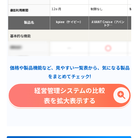
12ヶ月
制限なし
制限
最低利用期間
製品名
kpiee（ケイピー）
AVANT Cruise（アバン
トク…
基本的な機能
連結会計
シート間連携
価格や製品機能など、見やすい一覧表から、気になる製品
通貨設定
をまとめてチェック!
ダッシュボード機能
経営管理システムの比較
相殺消去
表を拡大表示する
専門用語の解説動画あり
Excelライク仕様
マルチデバイス対応