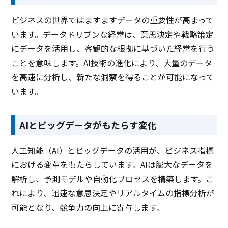
現金管理
ビジネスの世界ではますますデータの重要性が高まって
オートメーション機能
います。データドリブンな経営は、意思決定や戦略策定
タイムマシン機能
にデータを活用し、客観的な根拠に基づいた経営を行う
ことを意味します。AI技術の進化により、大量のデータ
差異分析機能
を高速に分析し、新たな洞察を得ることが可能になって
高速オンメモリ集計
います。
ファイル自動配布
AIとビッグデータがもたらす変化
集約レベル入力
予実突合
人工知能（AI）とビッグデータの活用が、ビジネス指標
マトリクス分析
における変革をもたらしています。AIは膨大なデータを
解析し、予測モデルや自動化プロセスを構築します。こ
製品名
kpiee（ケイピー）
AVANT Cruise（アバン
トク…
れにより、迅速な意思決定やリアルタイムの指標分析が
サービス資料
可能となり、競争力の向上に寄与します。
無料ダウンロード