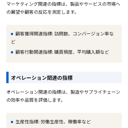
マーケティング関連の指標は、製品やサービスの市場へ
製品名
kpiee（ケイピー）
AVANT Cruise（アバン
トク…
の展望や顧客の反応を測定します。
サービス資料
無料ダウンロード
顧客獲得関連指標: 訪問数、コンバージョン率な
ど
顧客行動関連指標: 購買頻度、平均購入額など
資料ダウンロード
資料ダウンロード
クラウド型ソフト
クラウド型ソフト
クラ
ソフト種別
オペレーション関連の指標
PCブラウザ
スマートフォ
PCブラウザ
PCブ
推奨環境
オペレーション関連の指標は、製造やサプライチェーン
ンブラウザ
の効率や品質を評価します。
電話 /
メール /
チャット
電話 /
メール /
チャット
電話 /
サポート
/
/
/
生産性指標: 労働生産性、稼働率など