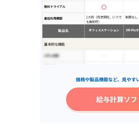
無料トライアル
1か月（月次契約、いつで
制限なし
最低利用期間
も解約可）
製品名
オフィスステーション
HR-Pla
基本的な機能
office連携
自動計算
価格や製品機能など、見やす
年末調整
源泉徴収票
給与計算ソフ
社会保険対応
マイナンバー管理
給与明細
賞与明細