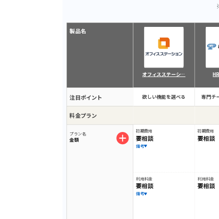
製品名
オフィスステーシ…
HR
注目ポイント
欲しい機能を選べる
専門チ
料金プラン
初期費用
初期費用
プラン名
要相談
要相談
金額
備考
利用料金
利用料金
要相談
要相談
備考