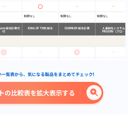
制限なし
制限なし
制限なし
tform給与計算代
KING OF TIME 給与
COMPANY 給与計算
人事給与システム
行
PROSRV（プロ…
い一覧表から、気になる製品をまとめてチェック!
トの比較表を拡大表示する