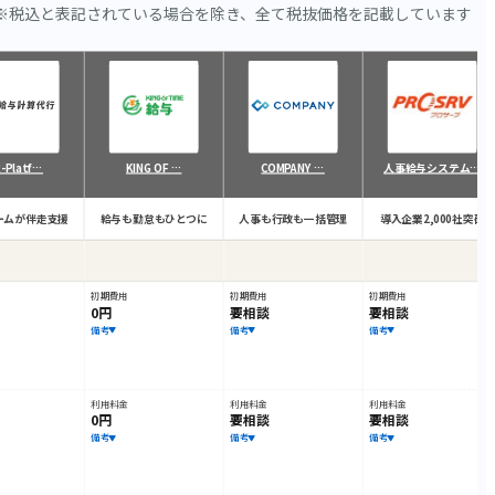
※税込と表記されている場合を除き、全て税抜価格を記載しています
-Platf…
KING OF …
COMPANY …
人事給与システム…
ームが伴走支援
給与も勤怠もひとつに
人事も行政も一括管理
導入企業2,000社突破
初期費用
初期費用
初期費用
0円
要相談
要相談
備考
備考
備考
利用料金
利用料金
利用料金
0円
要相談
要相談
備考
備考
備考