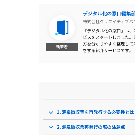
有給計算
デジタル化の窓口編集
株式会社クリエイティブバ
勤怠データ入力
『デジタル化の窓口』は、こ
タイムレコーダー連携
ビスをスタートしました。1,
方を分かりやすく整理して
会計データ連携
執筆者
をする紹介サービスです。
office連携
ワークフロー管理
自動アップデート
製品名
オフィスステーション
HR-Pla
サービス資料
1. 源泉徴収票を再発行する必要性とは
無料ダウンロード
2. 源泉徴収票再発行の際の注意点