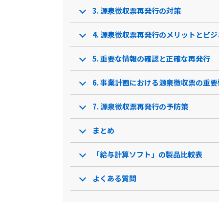
3. 源泉徴収票再発行の対策
資料ダウンロード
クラウド型ソフト
クラウ
ソフト種別
4. 源泉徴収票再発行のメリットとビ
5. 重要な情報の確認と正確な再発行
PCブラウザ
スマートフォ
PCブラウ
推奨環境
ンブラウザ
6. 事業計画における源泉徴収票の重要
7. 源泉徴収票再発行の予防策
電話 /
メール /
チャット
電話 /
メ
サポート
/
/
まとめ
「給与計算ソフト」の製品比較表
よくある質問