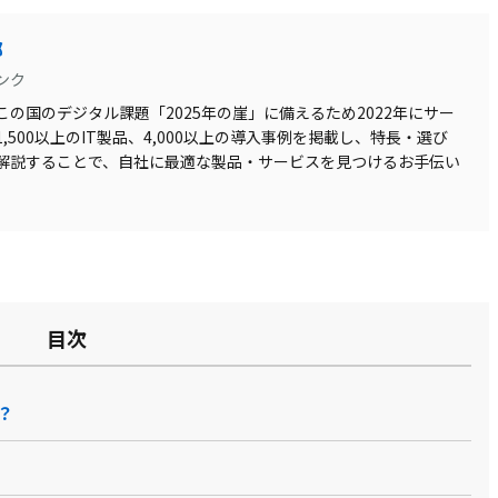
部
ンク
の国のデジタル課題「2025年の崖」に備えるため2022年にサー
500以上のIT製品、4,000以上の導入事例を掲載し、特長・選び
解説することで、自社に最適な製品・サービスを見つけるお手伝い
tform給与計算代
KING OF TIME 給与
COMPANY 給与計算
人事給与システム
目次
行
PROSRV（プロ…
？