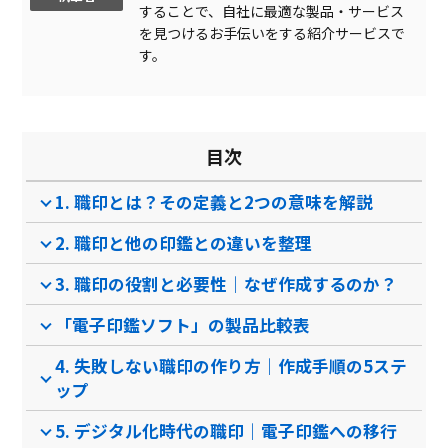
することで、自社に最適な製品・サービス
イラスト印(スタンプ)
を見つけるお手伝いをする紹介サービスで
サイン印
す。
濃度変更
角度変更
目次
セキュリティー機能
1. 職印とは？その定義と2つの意味を解説
製品名
Shachihata Cloud
職印くん
2. 職印と他の印鑑との違いを整理
サービス資料
3. 職印の役割と必要性｜なぜ作成するのか？
無料ダウンロード
「電子印鑑ソフト」の製品比較表
4. 失敗しない職印の作り方｜作成手順の5ステ
ップ
クラウド型ソフト
パッケージ型ソフト
クラ
ソフト種別
5. デジタル化時代の職印｜電子印鑑への移行