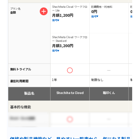
Shachihata Cloud ワークフロ
初期費用・利用料
初期費
プラン名
ー Lite
0円
0円
金額
月額1,200円
備考
備考
備考
Shachihata Cloud ワークフロ
ー Standard
月額3,200円
備考
無料トライアル
1年
制限なし
制限
最低利用期間
製品名
Shachihata Cloud
職印くん
基本的な機能
Word・Excel連携
ビジネス印(業務印)
価格や製品機能など、見やすい一覧表から、気になる製品