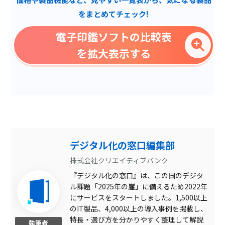
即時作成
をまとめてチェック!
押印履歴の参照
電子印鑑ソフトの比較表
印鑑データ保存機能
を拡大表示する
会社印(角印)
ユーザー認証
データネーム印(日付印)
本人性の担保
実印相当の法的効力
デジタル化の窓口編集部
白抜き
株式会社クリエイティブバンク
『デジタル化の窓口』は、この国のデジタ
住所印
ル課題「2025年の崖」に備えるため2022年
スキャナ印
にサービスをスタートしました。1,500以上
のIT製品、4,000以上の導入事例を掲載し、
連番印
特長・選び方を分かりやすく整理して解説
執筆者