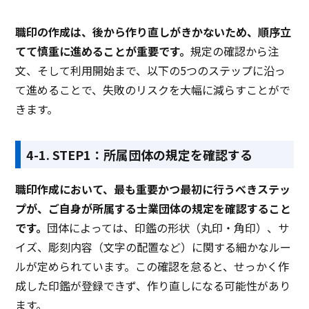
サイン印
職印の作成は、後から作り直しがきかないため、順序立
濃度変更
てて慎重に進めることが重要です。
規定の確認から注
角度変更
文、そして利用開始まで、以下の5つのステップに沿っ
セキュリティー機能
て進めることで、失敗のリスクを大幅に減らすことがで
きます。
製品名
Shachihata Cloud
職印くん
サービス資料
4-1. STEP1：所属団体の規定を確認する
無料ダウンロード
職印作成において、最も重要かつ最初に行うべきステッ
プが、ご自身が所属する士業団体の規定を確認すること
です。
団体によっては、印鑑の形状（丸印・角印）、サ
イズ、彫刻内容（文字の配置など）に関する細かなルー
クラウド型ソフト
パッケージ型ソフト
クラ
ソフト種別
ルが定められています。この確認を怠ると、せっかく作
成した印鑑が登録できず、作り直しになる可能性があり
ます。