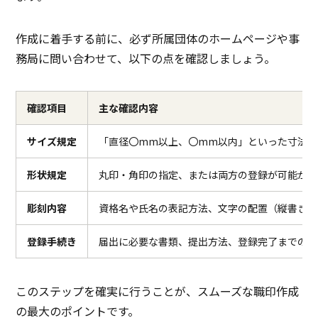
PCブラウザ
スマートフォ
Windowsアプリ
PCブ
推奨環境
ンブラウザ
作成に着手する前に、必ず所属団体のホームページや事
務局に問い合わせて、以下の点を確認しましょう。
電話 /
メール /
チャット
電話 /
メール /
チャット
電話 /
サポート
/
/
/
確認項目
主な確認内容
サイズ規定
「直径〇mm以上、〇mm以内」といった寸法の
形状規定
丸印・角印の指定、または両方の登録が可能か
彫刻内容
資格名や氏名の表記方法、文字の配置（縦書き・
登録手続き
届出に必要な書類、提出方法、登録完了までの期
このステップを確実に行うことが、スムーズな職印作成
の最大のポイントです。