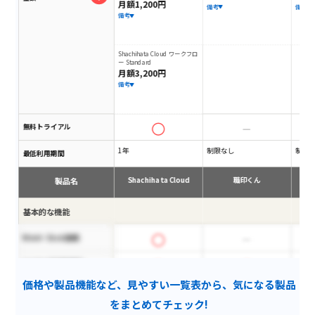
月額1,200円
備考
備考
備考
Shachihata Cloud ワークフロ
ー Standard
月額3,200円
備考
無料トライアル
1年
制限なし
制限
最低利用期間
製品名
Shachihata Cloud
職印くん
基本的な機能
Word・Excel連携
ビジネス印(業務印)
価格や製品機能など、見やすい一覧表から、気になる製品
即時作成
をまとめてチェック!