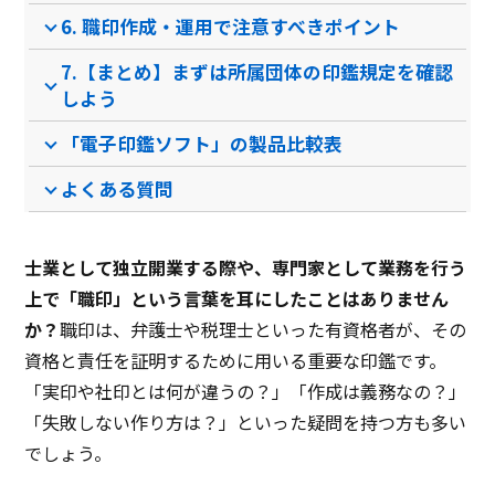
6. 職印作成・運用で注意すべきポイント
PCブラウザ
スマートフォ
Windowsアプリ
PCブ
推奨環境
7.【まとめ】まずは所属団体の印鑑規定を確認
ンブラウザ
しよう
「電子印鑑ソフト」の製品比較表
電話 /
メール /
チャット
電話 /
メール /
チャット
電話 /
サポート
/
/
/
よくある質問
士業として独立開業する際や、専門家として業務を行う
上で「職印」という言葉を耳にしたことはありません
か？
職印は、弁護士や税理士といった有資格者が、その
資格と責任を証明するために用いる重要な印鑑です。
「実印や社印とは何が違うの？」「作成は義務なの？」
「失敗しない作り方は？」といった疑問を持つ方も多い
でしょう。