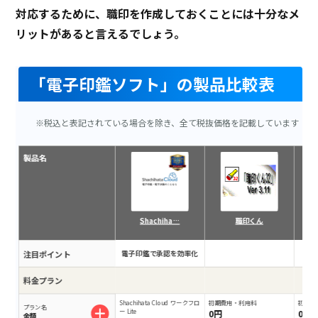
対応するために、職印を作成しておくことには十分なメ
リットがあると言えるでしょう。
「電子印鑑ソフト」の製品比較表
※税込と表記されている場合を除き、全て税抜価格を記載しています
製品名
Shachiha…
職印くん
注目ポイント
電子印鑑で承認を効率化
料金プラン
Shachihata Cloud ワークフロ
初期費用・利用料
初期費
プラン名
ー Lite
0円
0円
金額