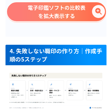
押印履歴の参照
電子印鑑ソフトの比較表
印鑑データ保存機能
を拡大表示する
会社印(角印)
ユーザー認証
データネーム印(日付印)
本人性の担保
4. 失敗しない職印の作り方｜作成手
順の5ステップ
実印相当の法的効力
白抜き
住所印
スキャナ印
連番印
イラスト印(スタンプ)