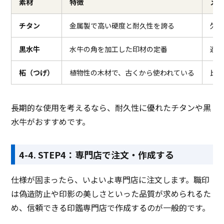
素材
特徴
メ
チタン
金属製で高い硬度と耐久性を誇る
欠
黒水牛
水牛の角を加工した印材の定番
適
柘（つげ）
植物性の木材で、古くから使われている
比
長期的な使用を考えるなら、耐久性に優れたチタンや黒
水牛がおすすめです。
4-4. STEP4：専門店で注文・作成する
仕様が固まったら、いよいよ専門店に注文します。職印
は偽造防止や印影の美しさといった品質が求められるた
め、信頼できる印鑑専門店で作成するのが一般的です。