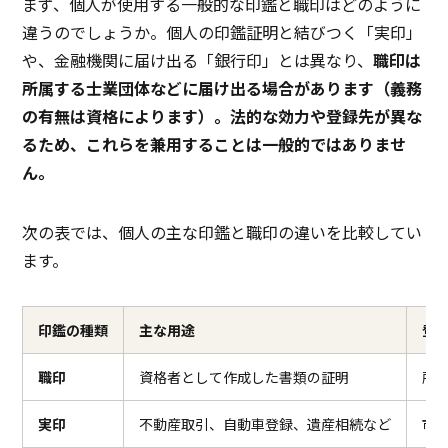
まず、個人が使用する一般的な印鑑と職印はどのように
違うのでしょうか。個人の印鑑証明と結びつく「実印」
や、金融機関に届け出る「銀行印」とは異なり、
職印は
所属する士業団体などに届け出る場合があります（義務
の有無は資格によります）。法的な効力や登録先が異な
るため、これらを兼用することは一般的ではありませ
ん。
次の表では、個人の主な印鑑と職印の違いを比較してい
ます。
印鑑の種類
主な用途
登
職印
資格者として作成した書類の証明
所
実印
不動産取引、自動車登録、遺産相続など
市