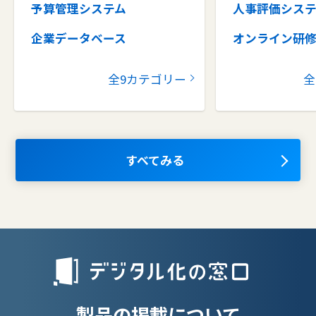
予算管理システム
人事評価シス
企業データベース
オンライン研
グループウェア
健康管理シス
全9カテゴリー
全
コラボレーションツール
タレントマネ
ム
ナレッジマネジメントツール
OKRツール
AIツール
すべてみる
離職防止ツー
エンタープライズサーチ
リファラル採
人材派遣管理
授業支援シス
製品の掲載について