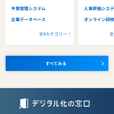
予算管理システム
人事評価シス
企業データベース
オンライン研
グループウェア
健康管理シス
全9カテゴリー
全
コラボレーションツール
タレントマネ
ム
ナレッジマネジメントツール
OKRツール
AIツール
すべてみる
離職防止ツー
エンタープライズサーチ
リファラル採
人材派遣管理
授業支援シス