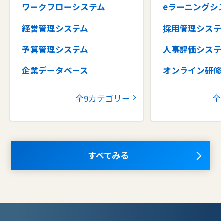
ワークフローシステム
eラーニングシ
経営管理システム
採用管理シス
予算管理システム
人事評価シス
企業データベース
オンライン研
グループウェア
健康管理シス
全9カテゴリー
全
コラボレーションツール
タレントマネ
ム
ナレッジマネジメントツール
OKRツール
AIツール
すべてみる
離職防止ツー
エンタープライズサーチ
リファラル採
人材派遣管理