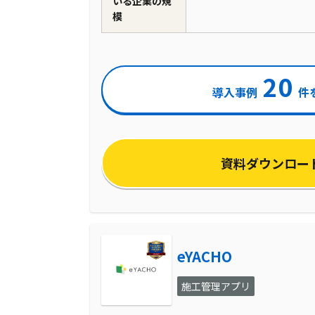
いる企業の規
模
20
導入事例
件
資料ダウンロー
eYACHO
施工管理アプリ