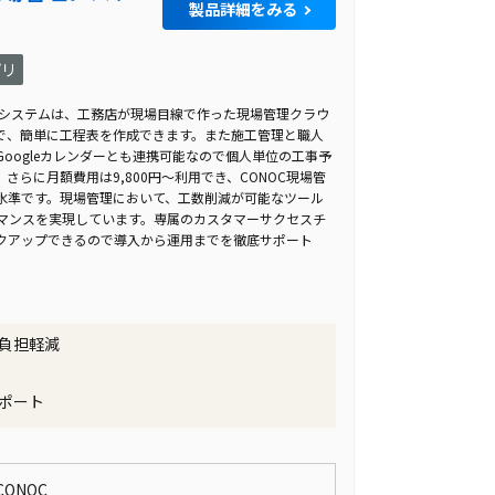
製品詳細をみる
プリ
場管理システムは、工務店が現場目線で作った現場管理クラウ
で、簡単に工程表を作成できます。また施工管理と職人
oogleカレンダーとも連携可能なので個人単位の工事予
らに月額費用は9,800円〜利用でき、CONOC現場管
水準です。現場管理において、工数削減が可能なツール
ーマンスを実現しています。専属のカスタマーサクセスチ
クアップできるので導入から運用までを徹底サポート
負担軽減
ポート
ONOC