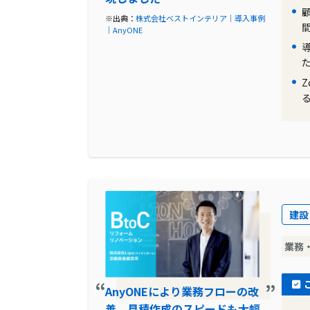
※出典：
株式会社ベストインテリア｜導入事例
｜AnyONE
建設
業務
AnyONEにより業務フローの改
善。見積作成のスピードも大幅