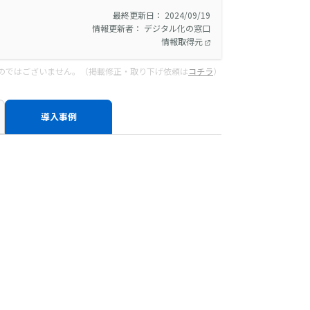
最終更新日： 2024/09/19
情報更新者： デジタル化の窓口
情報取得元
のではございません。（掲載修正・取り下げ依頼は
コチラ
）
導入事例