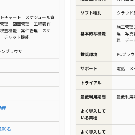
ソフト種別
クラウ
トチャート スケジュール管
管理 図面管理 工程表作
施工管理
検査機能 案件管理 スケ
基本的な機能
理 写真
力 チャット機能
理 デ
フォンブラウザ
推奨環境
PCブラ
サポート
電話 メ
トライアル
最低利用期間
最低利用
動産
よく導入して
いる業種
100名
よく導入して