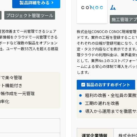
製品詳細をみる
ム
プロジェクト管理ツール
施工管理ア
ら経営改善まで一元管理できるシェア
株式会社CONOCの CONOC現
最新情報をクラウドで一元管理できる
ドです。案件の工程を登録すること
ボードなど複数の製品をオプション
それぞれの日報が登録可能になり、G
社、ユーザー数55万人を超える建設
定・タスク内容などを表示できます。さ
理クラウドの利用料金は、業界最安
として、業界No.1のコストパフォ
ームによる安心の体制で導入をバッ
します。
ドで楽々管理
製品のおすすめポイント
ット機能付き
台帳作成を一元管理
粗利の改善・全社員の業務
効率化
工期の遅れを改善
導入から運用までを徹底サ
運営企業情報
株式会社C