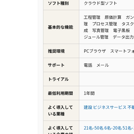
ソフト種別
クラウド型ソフト
工程管理 原価計算 ガン
理 プロセス管理 タスク
基本的な機能
成 写真管理 電子黒板 
ジュール管理 データ出
推奨環境
PCブラウザ スマート
サポート
電話 メール
トライアル
最低利用期間
1年間
よく導入して
建設
ビジネスサービス
不
いる業種
よく導入して
21名-50名
6名-20名
51名-