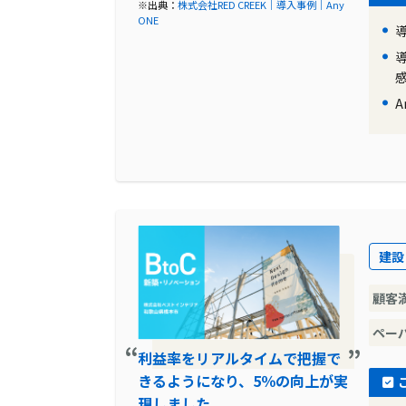
※出典：
株式会社RED CREEK｜導入事例｜Any
ONE
建設
顧客
ペー
利益率をリアルタイムで把握で
きるようになり、5％の向上が実
現しました